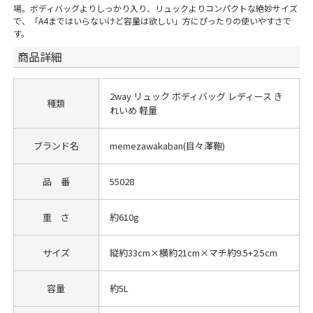
場。ボディバッグよりしっかり入り、リュックよりコンパクトな絶妙サイズ
で、「A4まではいらないけど容量は欲しい」方にぴったりの使いやすさで
す。
商品詳細
2way リュック ボディバッグ レディース き
種類
れいめ 軽量
ブランド名
memezawakaban(目々澤鞄)
品 番
55028
重 さ
約610g
サイズ
縦約33cm×横約21cm×マチ約9.5+2.5cm
容量
約5L