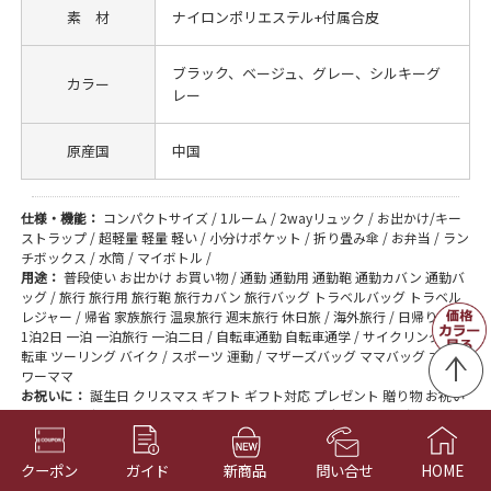
素 材
ナイロンポリエステル+付属合皮
ブラック、ベージュ、グレー、シルキーグ
カラー
レー
原産国
中国
仕様・機能：
コンパクトサイズ / 1ルーム / 2wayリュック / お出かけ/キー
ストラップ / 超軽量 軽量 軽い / 小分けポケット / 折り畳み傘 / お弁当 / ラン
チボックス / 水筒 / マイボトル /
用途：
普段使い お出かけ お買い物 / 通勤 通勤用 通勤鞄 通勤カバン 通勤バ
ッグ / 旅行 旅行用 旅行鞄 旅行カバン 旅行バッグ トラベルバッグ トラベル
レジャー / 帰省 家族旅行 温泉旅行 週末旅行 休日旅 / 海外旅行 / 日帰り / 1泊
1泊2日 一泊 一泊旅行 一泊二日 / 自転車通勤 自転車通学 / サイクリング 自
転車 ツーリング バイク / スポーツ 運動 / マザーズバッグ ママバッグ ママ
ワーママ
お祝いに：
誕生日 クリスマス ギフト ギフト対応 プレゼント 贈り物 お祝い
/ ホワイトデー 母の日 プレゼント 母の日ギフト / 敬老の日 プレゼント ギフ
ト /
イメージ・特徴：
レディース 女性用 女性 女 ウーマン おんな / 大人 社会人 /
クーポン
ガイド
新商品
問い合せ
HOME
カジュアル / シンプル / 可愛い かわいい / おしゃれ / ポケット充実 / 多機能