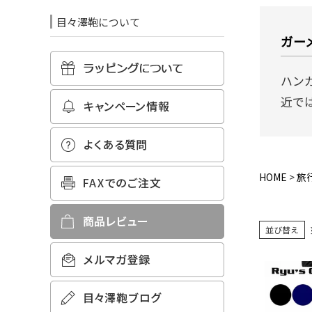
目々澤鞄について
ガー
ハン
近で
HOME
旅
並び替え