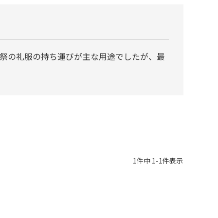
祭の礼服の持ち運びが主な用途でしたが、最
1
件中
1
-
1
件表示