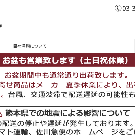
03-
年
目々澤鞄について