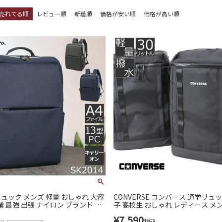
売れてる順
レビュー順
新着順
価格が安い順
価格が高い順
ュック メンズ 軽量 おしゃれ 大容
CONVERSE コンバース 通学リュッ
業 最強 出張 ナイロン ブランド 人
子 高校生 おしゃれ レディース メ
め パソコンが入るリュク
ド 男の子 女の子 大容量 リュック
¥
7,590
ールバッグ リュック 人気 ナイロン
税込