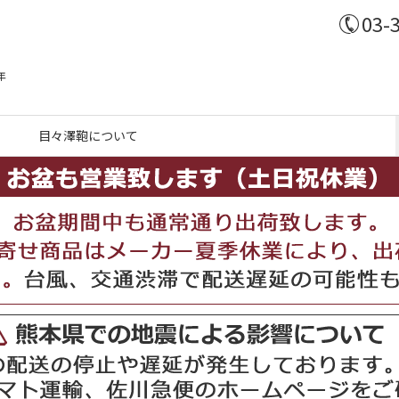
03-
年
目々澤鞄について