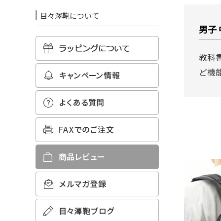
目々澤鞄について
男子
教科
ど機能