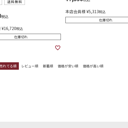
め スクバ 20022(旧モデル)
本店会員様
¥
5,313
税込
0
税込
在庫切れ
様
¥
16,720
税込
在庫切れ
売れてる順
レビュー順
新着順
価格が安い順
価格が高い順