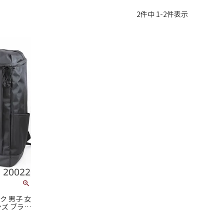
2
件中
1
-
2
件表示
ク 男子 女
ンズ ブラン
サック スク
 軽量 大き