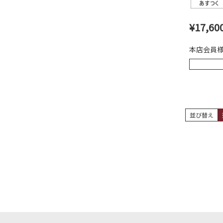
¥
17,60
本店会員
並び替え