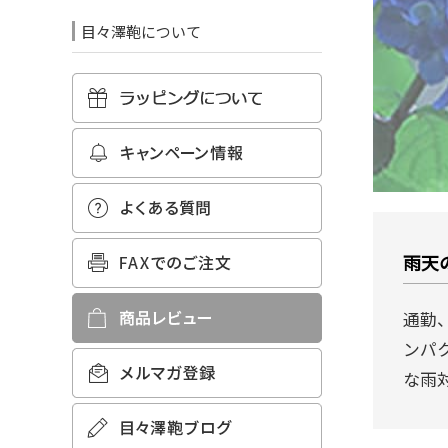
目々澤鞄について
雨天
通勤
ンパ
な雨