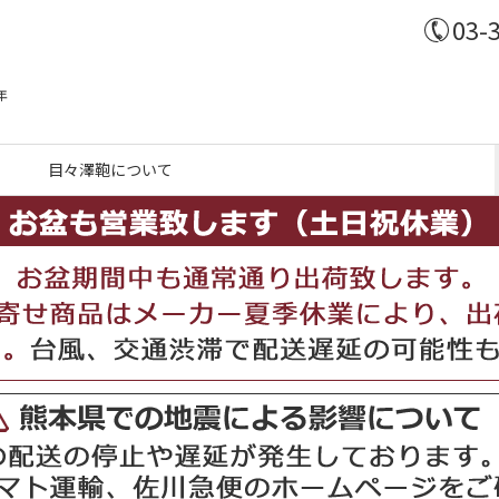
03-
年
目々澤鞄について