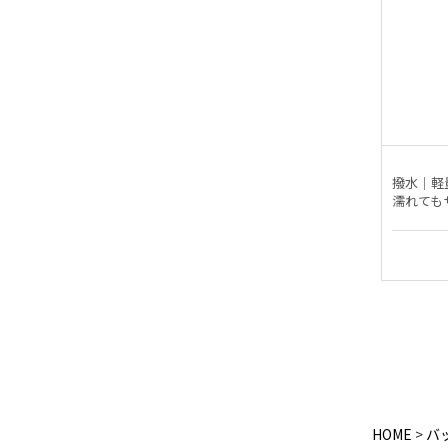
撥水｜軽
濡れても
HOME
バ