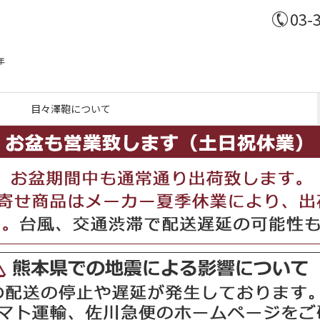
03-
年
目々澤鞄について