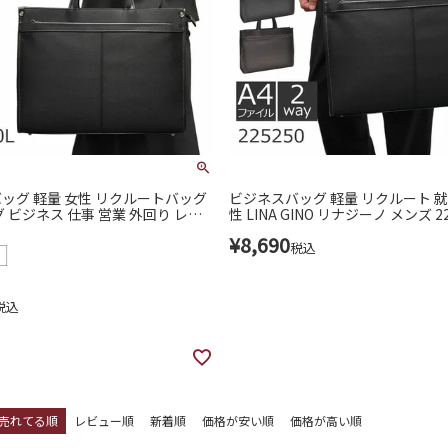
ッグ 軽量 女性 リクルートバッグ
ビジネスバッグ 軽量 リクルート 就
 ビジネス 仕事 営業 外回り レデ
性 LINA GINO リナジーノ メンズ 22
250l
¥
8,690
税込
税込
売れてる順
レビュー順
新着順
価格が安い順
価格が高い順