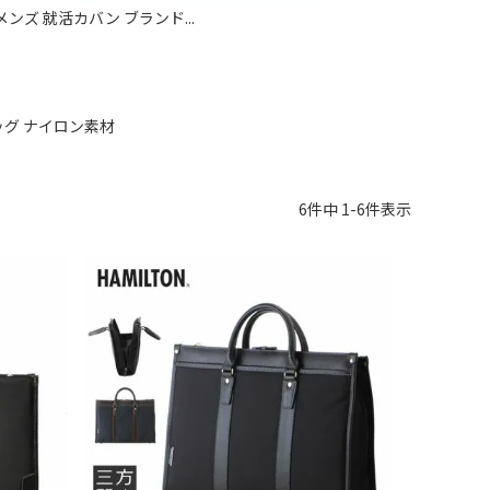
ンズ 就活カバン ブランド...
ッグ ナイロン素材
6
件中
1
-
6
件表示