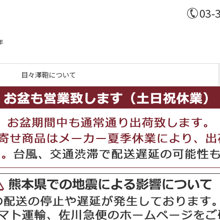
03-
年
目々澤鞄について