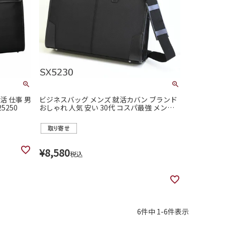
活 仕事 男
ビジネスバッグ メンズ 就活カバン ブランド
5250
おしゃれ 人気 安い 30代 コスパ最強 メンズ
ビジネスマン 軽量 ナイロン 通勤バッグ リク
ルートバッグ 男性 軽量 PCバッグ パソコン
入る SAXON 5230
¥
8,580
税込
6
件中
1
-
6
件表示