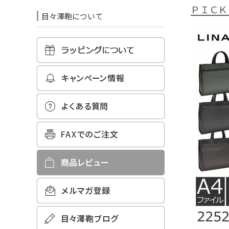
ＰＩＣＫ
目々澤鞄について