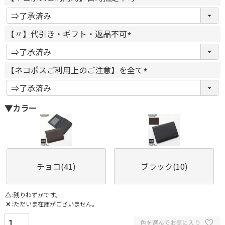
(
必
【〃】代引き・ギフト・返品不可
須
(
)
必
【ネコポスご利用上のご注意】を全て
須
)
(
必
▼カラー
須
)
チョコ(41)
ブラック(10)
△
残りわずかです。
✕
ただいま在庫がございません。
色を選んでお気に入り