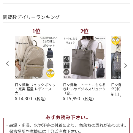
閲覧数デイリーランキング
1位
2位
3
レディ
目々澤鞄 リュック ポケッ
目々澤鞄｜トートにもなる
目々澤鞄 シ
...
ト充実 軽量 レディース
きれいめビジネスリュック
グ(中)軽量 2w
大...
〈合...
¥
11,550
（
¥
14,300
¥
15,950
（税込）
（税込）