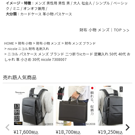
イメージ・特徴
：メンズ 男性用 男性 男 / 大人 社会人 / シンプル / ベーシッ
ク / ミニ / オンオフ兼用 /
大分類
：カードケース 革小物 パスケース
財布 小物 メンズ｜TOP
HOME
財布 小物
財布 小物 メンズ
財布 メンズ ブランド
nicole ニコル 財布 名刺入れ
ニコル パスケース メンズ ブランド 二つ折りicカード 定期入れ 50代 40代 お
しゃれ 革 小さめ 30代 nicole 7308007
売れ筋人気商品
¥
17,600
¥
18,700
¥
19,250
税込
税込
税込