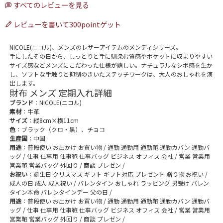
すべてのレビューを見る
レビューを書いて300pointゲット
NICOLE(ニコル)、メンズのレザーアイテムのメンディシリーズ。
手にしたその日から、しっとりと手に馴染む質感やポケットに収まりやすい
サイズ感などメンズにこだわった仕様が嬉しい。ナチュラルなシボ感を生か
し、ソフトな手触りと抑制のきいたステッチワークは、大人のおしゃれを演
出します。
財布 メンズ 定期入れ詳細
ブランド
：NICOLE(ニコル)
素材
：牛革
サイズ
：縦8cm×横11cm
色
：ブラック（クロ・黒）、チョコ
生産国
：中国
用途
：普段使い お出かけ お買い物 / 通勤 通勤用 通勤鞄 通勤カバン 通勤バ
ッグ / 仕事 仕事用 仕事鞄 仕事バッグ ビジネス オフィス 会社 / 営業 営業用
営業鞄 営業バッグ 外回り / 商談 プレゼン /
お祝い
：誕生日 クリスマス ギフト ギフト対応 プレゼント 贈り物 お祝い /
成人の日 成人 成人祝い / バレンタイン おしゃれ ラッピング 男受け バレン
タイン本命 バレンタインデー 父の日 /
用途
：普段使い お出かけ お買い物 / 通勤 通勤用 通勤鞄 通勤カバン 通勤バ
ッグ / 仕事 仕事用 仕事鞄 仕事バッグ ビジネス オフィス 会社 / 営業 営業用
営業鞄 営業バッグ 外回り / 商談 プレゼン /