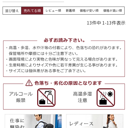
並び替え
売れてる順
レビュー順
新着順
価格が安い順
価格が高い順
13
件中
1
-
13
件表示