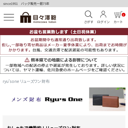
since1951 バッグ販売一筋75年
0
さがす
ログイン
カート
ryu'sone リューズワン 財布
おしゃれで機能的！リューズワン 財布