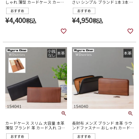
しゃれ 薄型 カードケース カード
さい シンプル ブランド 1本 3本 ス
入れ スリム 154030
リム 万年筆 コンパクト 筆箱 革製
メンズ レディース 黒 ビジネス 三
角 レザーペンケース 154042
¥
4,400
¥
4,950
税込
税込
カードケース スリム 大容量 本革
長財布 メンズ ブランド 本革 ラウ
薄型 ブランド 革 カード入れ コン
ンドファスナー おしゃれ カード
パクト おしゃれ 154041
大容量 シンプル 154040