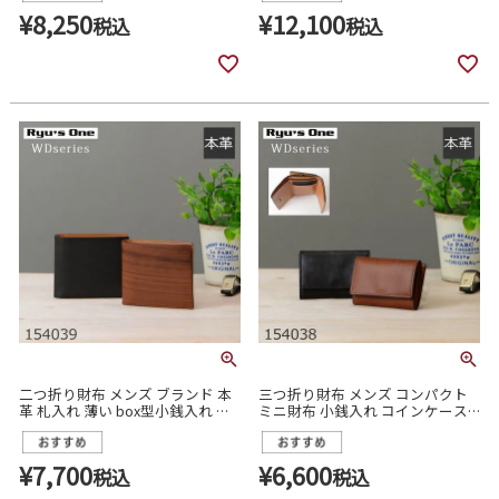
¥
8,250
¥
12,100
税込
税込
二つ折り財布 メンズ ブランド 本
三つ折り財布 メンズ コンパクト
革 札入れ 薄い box型小銭入れ カ
ミニ財布 小銭入れ コインケース
ード スリム 154039
ブランド 本革 小さめ 154038
¥
7,700
¥
6,600
税込
税込