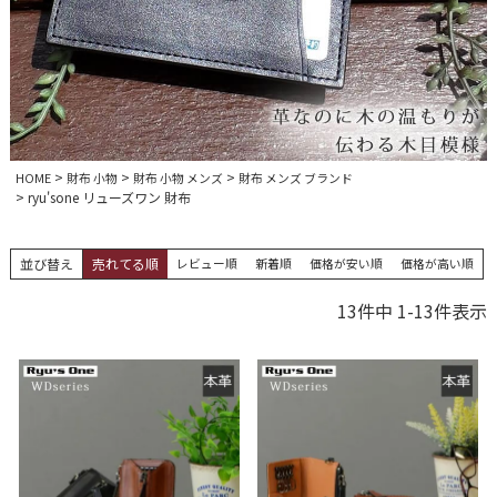
HOME
財布 小物
財布 小物 メンズ
財布 メンズ ブランド
ryu'sone リューズワン 財布
並び替え
売れてる順
レビュー順
新着順
価格が安い順
価格が高い順
13
件中
1
-
13
件表示