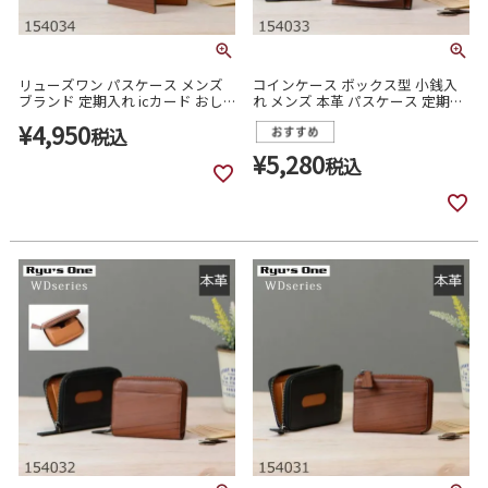
リューズワン パスケース メンズ
コインケース ボックス型 小銭入
ブランド 定期入れ icカード おし
れ メンズ 本革 パスケース 定期入
ゃれ 革 財布 二つ折り 本革 横 レ
れ icカード 154033
¥
4,950
ザー ブラウン 154034
税込
¥
5,280
税込