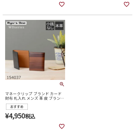
マネークリップ ブランド カード
財布 札入れ メンズ 革 皮 ブランド
本革 薄型 木目 小銭入れなし スリ
ム リューズワン 154037
¥
4,950
税込