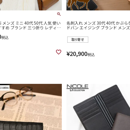
 メンズ ミニ 40代 50代 人気 使い
名刺入れ メンズ 30代 40代 かぶら
すすめ ブランド 三つ折り レディー
ドバン エイジング ブランド メンズ
 おしゃれ 本革 レザー Dakota ミ
ス 女性 男性 黒 最高級 新入社員 20 
0
11
使いやすい レザー 革 プレゼント P
税込
イディー vasto 25261
¥
20,900
税込