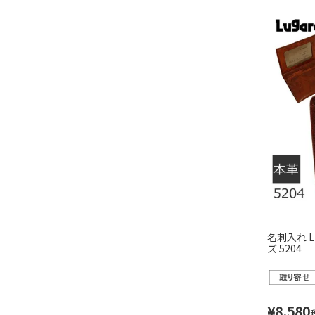
名刺入れ L
ズ 5204
¥
8,580