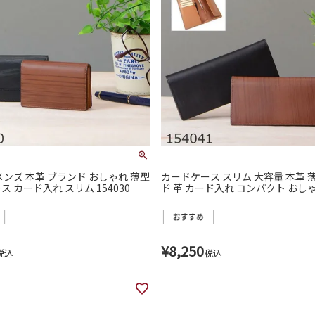
メンズ 本革 ブランド おしゃれ 薄型
カードケース スリム 大容量 本革 薄型 ブラン
 カード入れ スリム 154030
ド 革 カード入れ コンパクト おしゃれ
1
¥
8,250
税込
税込