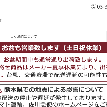
03-
年
目々澤鞄について