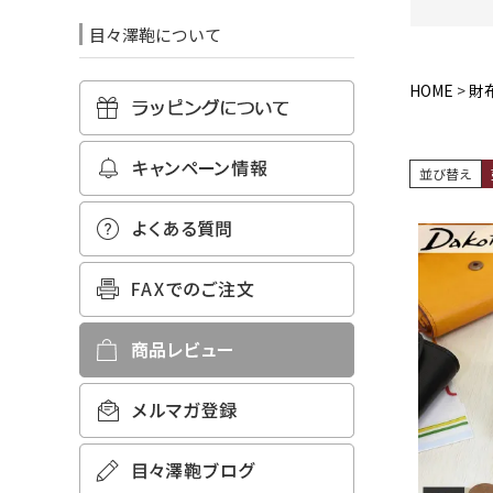
目々澤鞄について
HOME
財
並び替え