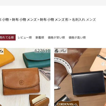
布 小物
財布 小物 メンズ
財布 小物 メンズ 形
名刺入れ メンズ
売れてる順
レビュー順
新着順
価格が安い順
価格が高い順