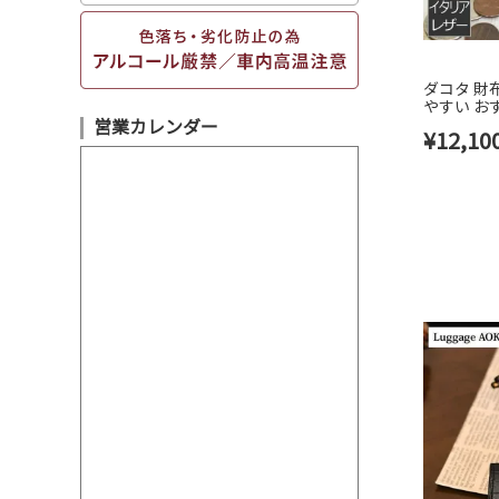
ダコタ 財布
やすい お
営業カレンダー
ス かわいい
¥
12,10
ニモ 6276