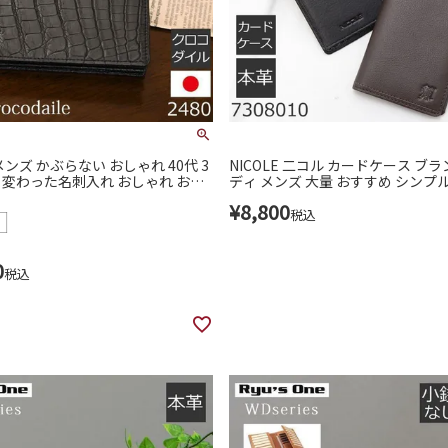
ンズ かぶらない おしゃれ 40代 3
NICOLE 二コル カードケース ブラ
革 変わった名刺入れ おしゃれ おす
ディ メンズ 大量 おすすめ シンプル
入れ ブランド 印象 ハイブランド 所
いやすい 40代 7308010
¥
8,800
換 カードケース ワニ革 クロコダイ
税込
シントン条約 青木鞄 2480
0
税込