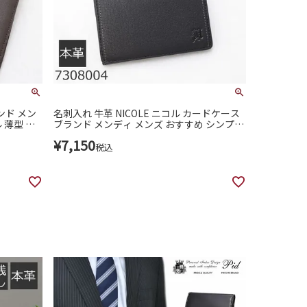
ンド メン
名刺入れ 牛革 NICOLE ニコル カードケース
 薄型 使
ブランド メンディ メンズ おすすめ シンプル
薄い 使いやすい 7308004
¥
7,150
税込