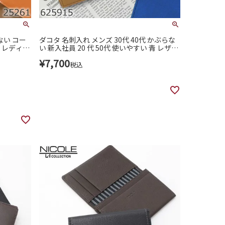
ない コー
ダコタ 名刺入れ メンズ 30代 40代 かぶらな
 レディー
い 新入社員 20 代 50代 使いやすい 青 レザー
代 50代
革 イタリアンレザー 男性 プレゼント dakot
¥
7,700
ID ピーア
a 625915
税込