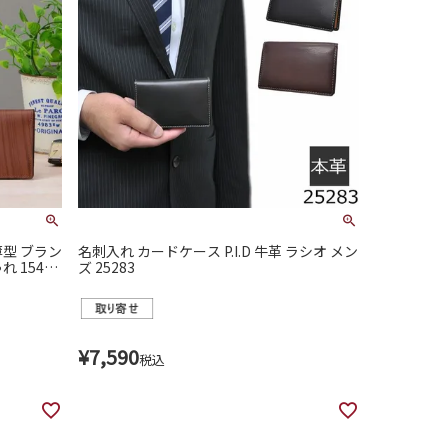
名刺入れ カードケース P.I.D 牛革 ラシオ メン
 15404
ズ 25283
¥
7,590
税込