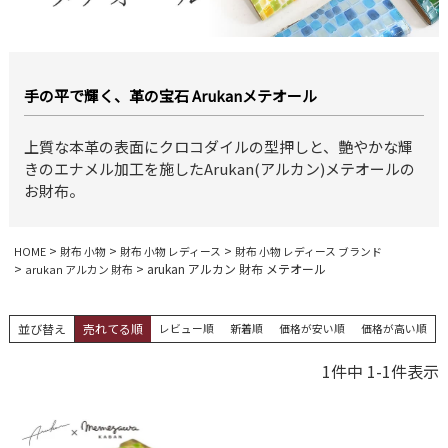
手の平で輝く、革の宝石 Arukanメテオール
上質な本革の表面にクロコダイルの型押しと、艶やかな輝
きのエナメル加工を施したArukan(アルカン)メテオールの
お財布。
HOME
財布 小物
財布 小物 レディース
財布 小物 レディース ブランド
arukan アルカン 財布 メテオール
arukan アルカン 財布
並び替え
売れてる順
レビュー順
新着順
価格が安い順
価格が高い順
1
件中
1
-
1
件表示