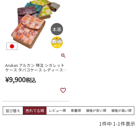
Arukan アルカン 特注 シガレット
ケース タバコケース レディース
本革 日本製 メテオール 3285301
¥
9,900
税込
並び替え
売れてる順
レビュー順
新着順
価格が安い順
価格が高い順
1
件中
1
-
1
件表示