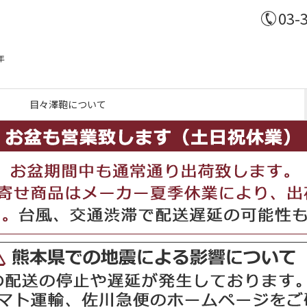
03-
年
目々澤鞄について