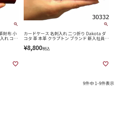
 革財布 小
カードケース 名刺入れ 二つ折り Dakota ダ
入れ コン
コタ 革 本革 クラプトン ブランド 新入社員
ラウンドフ
色 レディース 女性 シンプル 30332
¥
8,800
ィース 3
税込
9
件中
1
-
9
件表示