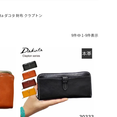
ota ダコタ 財布 クラプトン
9
件中
1
-
9
件表示