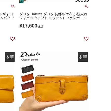
布 がま口
ダコタ Dakota ダコタ 長財布 財布 小銭入れ
コンパクト
ジャバラ クラプトン ラウンドファスナー コ
袋縫い クラ
の字 レディース 30333
¥
17,600
税込