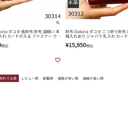
kota ダコタ 長財布 財布 袋縫い 本
財布 Dakota ダコタ 二つ折り財布
銭入れ カードが入る ファスナー クラ
銭入れあり ジャバラ 札入れ カード
いい レディース 30314
パクト ミニ財布 ミニウォレット 
0
¥
15,950
ァスナー 袋縫い クラプトン 革 レデ
税込
税込
0312
売れてる順
レビュー順
新着順
価格が安い順
価格が高い順