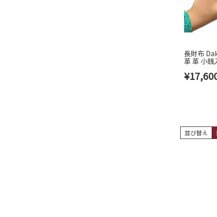
長財布 Da
革 革 小
プトン かわ
¥
17,60
並び替え