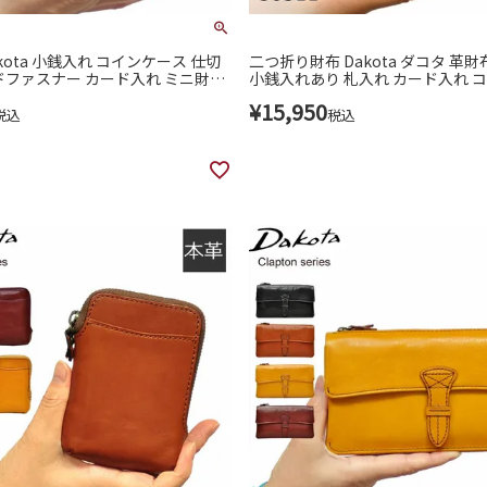
kota 小銭入れ コインケース 仕切
二つ折り財布 Dakota ダコタ 革財
ドファスナー カード入れ ミニ財布
小銭入れあり 札入れ カード入れ 
ット コンパクト 財布 クラプトン
ミニ財布 ミニウォレット 革 口金 
¥
15,950
ブランド 30334
プトン ブランド レディース 30311
税込
税込