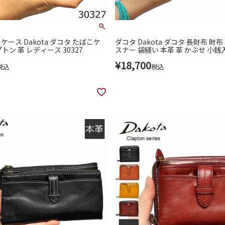
ース Dakota ダコタ たばこケ
ダコタ Dakota ダコタ 長財布 財布
トン 革 レディース 30327
スナー 袋縫い 本革 革 かぶせ 小銭
ドが入る クラプトン かわいい レデ
¥
18,700
324
税込
税込