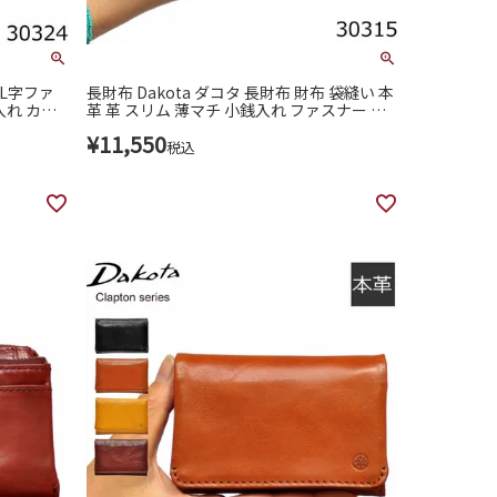
 L字ファ
長財布 Dakota ダコタ 長財布 財布 袋縫い 本
入れ カー
革 革 スリム 薄マチ 小銭入れ ファスナー カ
ィース 30
ードが入る イタリア製牛革 クラプトン レザ
¥
11,550
ー 札入れ レディース かわいい 30315
税込