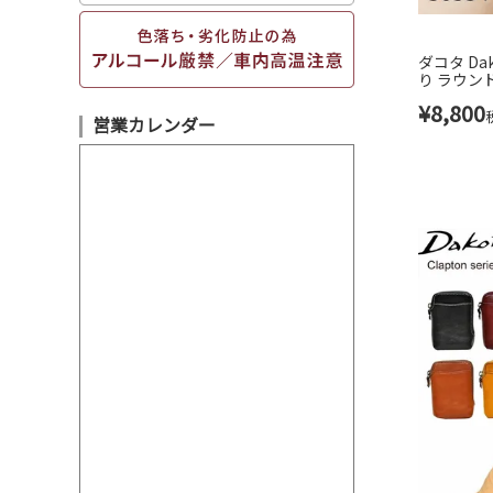
ダコタ Da
り ラウン
ミニウォレ
¥
8,800
レディース 
営業カレンダー