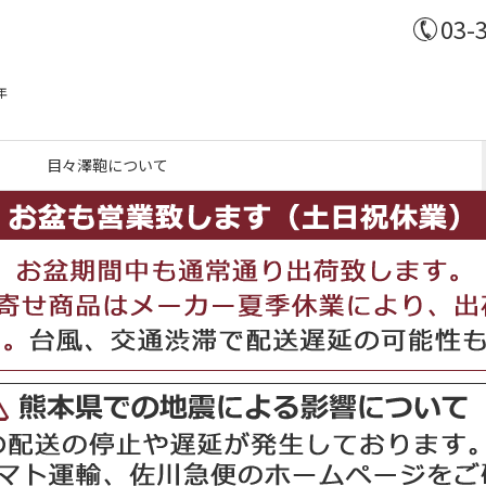
03-
年
目々澤鞄について