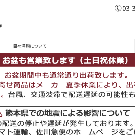
03-
年
目々澤鞄について