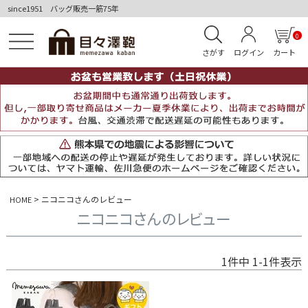
since1951 バッグ販売一筋75年
0
さがす
ログイン
カート
ニコニコさんのレビュー
HOME
ニコニコさんのレビュー
1
件中
1
-
1
件表示