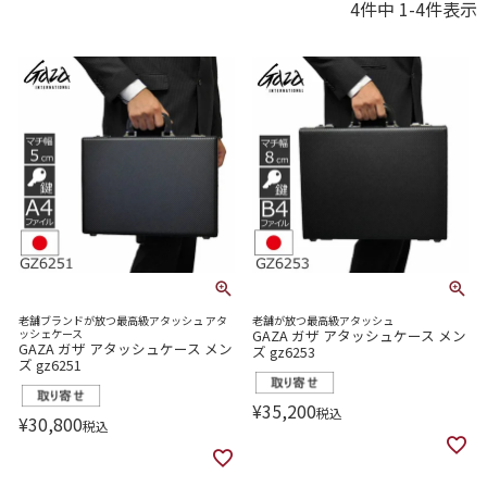
4
件中
1
-
4
件表示
老舗ブランドが放つ最高級アタッシュ アタ
老舗が放つ最高級アタッシュ
ッシェケース
GAZA ガザ アタッシュケース メン
GAZA ガザ アタッシュケース メン
ズ gz6253
ズ gz6251
¥
35,200
税込
¥
30,800
税込