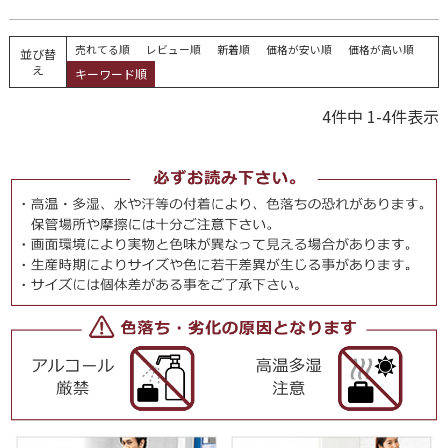
売れてる順
レビュー順
新着順
価格が安い順
価格が高い順
並び替
え
キーワード順
4
件中
1
-
4
件表示