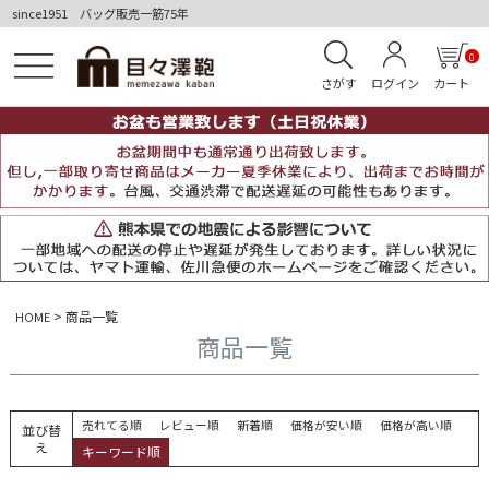
since1951 バッグ販売一筋75年
0
さがす
ログイン
カート
商品一覧
HOME
商品一覧
売れてる順
レビュー順
新着順
価格が安い順
価格が高い順
並び替
え
キーワード順