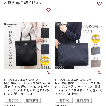
本店会員様
¥
5,016
税込
シーン選ばない上品きれいめバッグ
シーン選ばない上品きれいめバッグ
目々澤鞄 トートバッグ 縦型 A4 書
目々澤鞄 横型 トートバッグ 仕事
類 自立する 軽い ナイロン レディ
のサブバッグ フォーマル A4 書類
ース シンプル おしゃれ きれいめ
ファイルがいれやすい たくさん入
仕事 営業 フォーマル
る シンプル 軽量