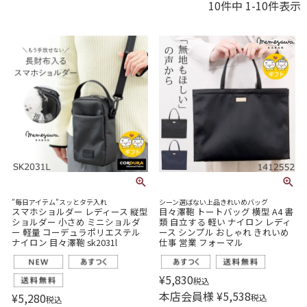
10
件中
1
-
10
件表示
”毎日アイテム”スッとタテ入れ
シーン選ばない上品きれいめバッグ
スマホショルダー レディース 縦型
目々澤鞄 トートバッグ 横型 A4 書
ショルダー 小さめ ミニショルダ
類 自立する 軽い ナイロン レディ
ー 軽量 コーデュラポリエステル
ース シンプル おしゃれ きれいめ
ナイロン 目々澤鞄 sk2031l
仕事 営業 フォーマル
¥
5,830
税込
本店会員様
¥
5,538
¥
5,280
税込
税込