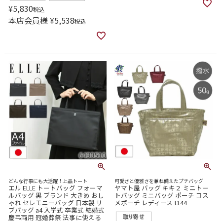
¥
5,830
税込
本店会員様
¥
5,538
税込
どんな行事にも大活躍！上品トート
可愛さと優雅さを兼ね備えたプチバッグ
エル ELLE トートバッグ フォーマ
ヤマト屋 バッグ キキ２ ミニトー
ルバッグ 黒 ブランド 大きめ おし
トバッグ ミニバッグ ポーチ コス
ゃれ セレモニーバッグ 日本製 サ
メポーチ レディース t144
ブバッグ a4 入学式 卒業式 結婚式
慶弔両用 冠婚葬祭 法事に使える