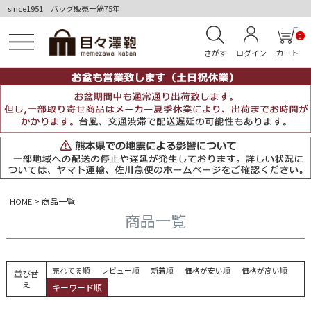
since1951 バッグ販売一筋75年
0
さがす
ログイン
カート
商品一覧
HOME
商品一覧
売れてる順
レビュー順
新着順
価格が安い順
価格が高い順
並び替
え
キーワード順