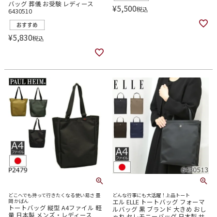
バッグ 葬儀 お受験 レディース
¥
5,500
税込
6430510
¥
5,830
税込
どこへでも持って行きたくなる使い易さ 豊
どんな行事にも大活躍！上品トート
岡 かばん
エル ELLE トートバッグ フォーマ
トートバッグ 縦型 A4ファイル 軽
ルバッグ 黒 ブランド 大きめ おし
量 日本製 メンズ・レディース
ゃれ セレモニーバッグ 日本製 サ