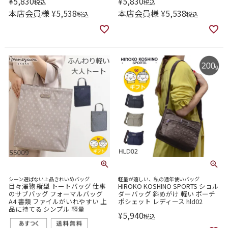
¥
5,830
¥
5,830
税込
税込
本店会員様
¥
5,538
本店会員様
¥
5,538
税込
税込
シーン選ばない上品きれいめバッグ
軽量が嬉しい、私の通年使いバッグ
目々澤鞄 縦型 トートバッグ 仕事
HIROKO KOSHINO SPORTS ショル
のサブバッグ フォーマルバッグ
ダーバッグ 斜めがけ 軽い ポーチ
A4 書類 ファイルがいれやすい 上
ポシェット レディース hld02
品に持てる シンプル 軽量
¥
5,940
税込