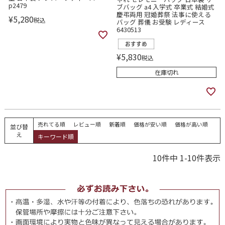
p2479
ブバッグ a4 入学式 卒業式 結婚式
慶弔両用 冠婚葬祭 法事に使える
¥
5,280
税込
バッグ 葬儀 お受験 レディース
6430513
¥
5,830
税込
在庫切れ
売れてる順
レビュー順
新着順
価格が安い順
価格が高い順
並び替
え
キーワード順
10
件中
1
-
10
件表示