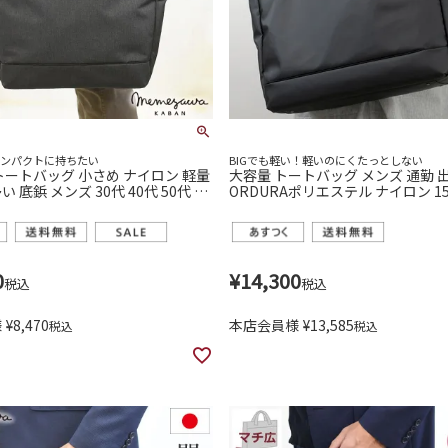
コンパクトに持ちたい
BIGでも軽い！軽いのにくたっとしない
トートバッグ 小さめ ナイロン 軽量
大容量 トートバッグ メンズ 通勤 出
 底鋲 メンズ 30代 40代 50代 人
ORDURAポリエステル ナイロン 1
れ スマート スタイリッシュ ビジネ
大きめ B4 ポケット充実 目々澤鞄 sk
カジュアル 大学生 sk2011
0
¥
14,300
税込
税込
様
¥
8,470
本店会員様
¥
13,585
税込
税込