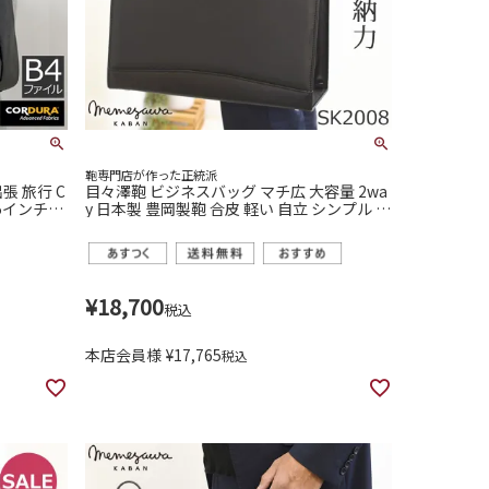
鞄専門店が作った正統派
張 旅行 C
目々澤鞄 ビジネスバッグ マチ広 大容量 2wa
5インチpc
y 日本製 豊岡製鞄 合皮 軽い 自立 シンプル 2
2022
0代 30代 40代 営業マン 商談 通勤 ブリーフ
ケース リクルートバッグ 就活カバン sk2008
¥
18,700
税込
本店会員様
¥
17,765
税込