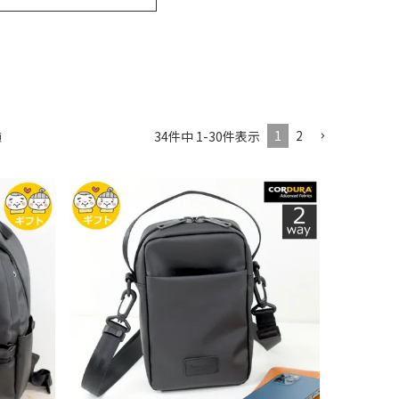
1
2
34
件中
1
-
30
件表示
順