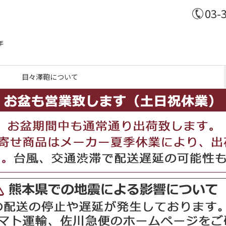
03-
年
目々澤鞄について