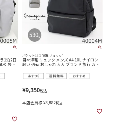
ポケット12コ”感動リュック”
 1泊2日
目々澤鞄 リュック メンズ A4 10L ナイロン
 撥水 おし
軽い 通勤 おしゃれ 大人 ブランド 旅行 カジ
人気 ビジネス 出張 N.F 40005m
ュアル 撥水 N.F 40004m
¥
9,350
税込
本店会員様
¥
8,882
税込