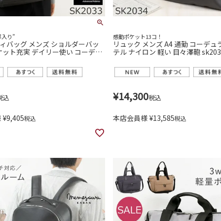
部入り”
感動ポケット13コ！
ボディバッグ メンズ ショルダーバッ
リュック メンズ A4 通勤 コーデ
ケット充実 デイリー使い コーデュ
テル ナイロン 軽い 目々澤鞄 sk203
ル 目々澤鞄 sk2033
¥
14,300
税込
税込
様
¥
9,405
本店会員様
¥
13,585
税込
税込