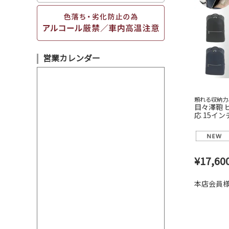
営業カレンダー
頼れる収納力
目々澤鞄 
応 15イン
勤リュック 
¥
17,60
本店会員