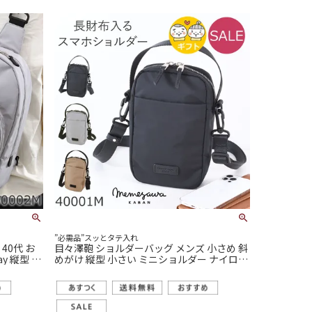
”必需品”スッとタテ入れ
40代 お
目々澤鞄 ショルダーバッグ メンズ 小さめ 斜
y 縦型 撥
めがけ 縦型 小さい ミニショルダー ナイロン
軽い ブランド 撥水 N.F 40001m