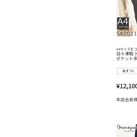
A4サイズを
目々澤鞄 
ポケット多い
気 おしゃ
ス スーツ 
¥
12,10
本店会員