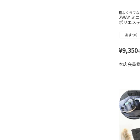
程よくラフな
2WAY 
ポリエステ
ダーバッグ
澤鞄 sk20
¥
9,350
本店会員