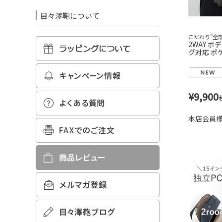
目々澤鞄について
こだわり”全
2WAY 
グ対応 ポ
ラポリエステ
¥
9,900
本店会員