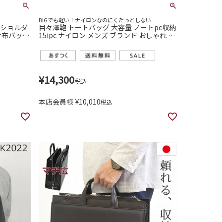
BIGでも軽い！ナイロンなのにくたっとしない
 ショルダ
目々澤鞄 トートバッグ 大容量 ノートpc収納
財布バッグ
15ipc ナイロン メンズ ブランド おしゃれ ビ
ジネス 通勤 出張 ジム ゴルフ
¥
14,300
税込
本店会員様
¥
10,010
税込