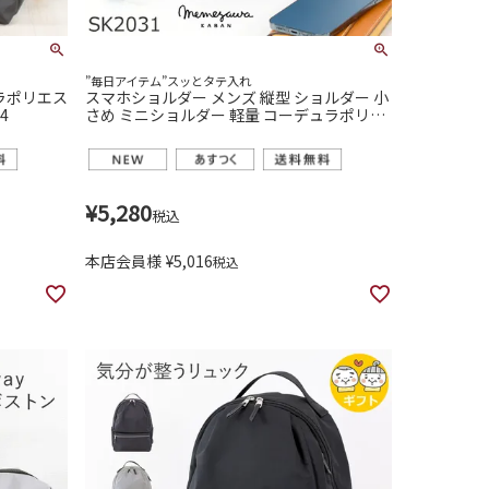
”毎日アイテム”スッとタテ入れ
ュラポリエス
スマホショルダー メンズ 縦型 ショルダー 小
4
さめ ミニショルダー 軽量 コーデュラポリエ
ステル ナイロン 目々澤鞄 sk2031
¥
5,280
税込
本店会員様
¥
5,016
税込