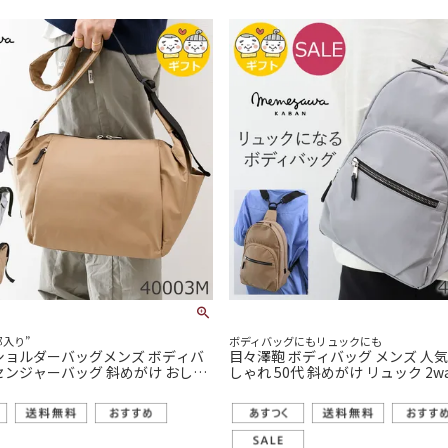
部入り”
ボディバッグにもリュックにも
ショルダーバッグメンズ ボディバ
目々澤鞄 ボディバッグ メンズ 人気 
センジャーバッグ 斜めがけ おしゃ
しゃれ 50代 斜めがけ リュック 2wa
4 撥水 N.F 40003m
水 N.F 40002m