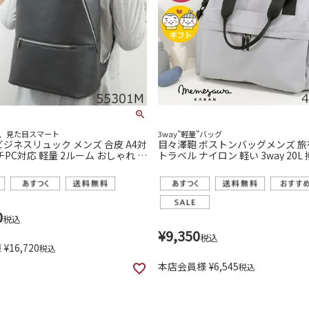
、見た目スマート
3way”軽量”バッグ
ビジネスリュック メンズ 合皮 A4対
目々澤鞄 ボストンバッグメンズ 旅行
チPC対応 軽量 2ルーム おしゃれ 通
トラベル ナイロン 軽い 3way 20L
55301m
ゃれ 小さめ 
0
税込
¥
9,350
税込
様
¥
16,720
税込
本店会員様
¥
6,545
税込