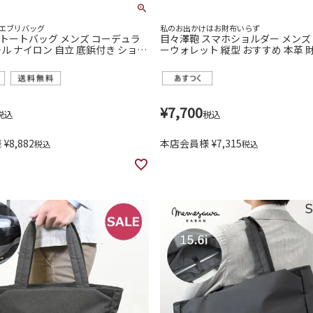
エブリバッグ
私のお出かけはお財布いらず
ミニトートバッグ メンズ コーデュラ
目々澤鞄 スマホショルダー メンズ
ル ナイロン 自立 底鋲付き ショル
ーウォレット 縦型 おすすめ 本革 
対応 ゴルフ ラウンドバッグ 目々
一体型 55900m
20
¥
7,700
税込
税込
様
¥
8,882
本店会員様
¥
7,315
税込
税込