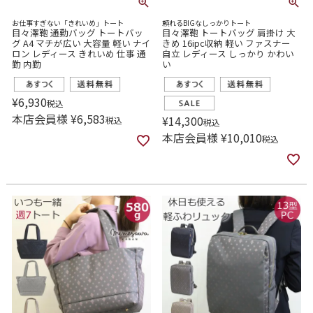
お仕事すぎない「きれいめ」トート
頼れるBIGなしっかりトート
目々澤鞄 通勤バッグ トートバッ
目々澤鞄 トートバッグ 肩掛け 大
グ A4 マチが広い 大容量 軽い ナイ
きめ 16ipc収納 軽い ファスナー
ロン レディース きれいめ 仕事 通
自立 レディース しっかり かわい
勤 内勤
い
¥
6,930
税込
本店会員様
¥
6,583
¥
14,300
税込
税込
本店会員様
¥
10,010
税込