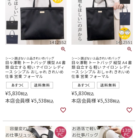
シーン選ばない上品きれいめバッグ
シーン選ばない上品きれいめバッグ
目々澤鞄 トートバッグ 横型 A4 書
目々澤鞄 トートバッグ 縦型 A4 書
類 自立する 軽い ナイロン レディ
類 自立する 軽い ナイロン レディ
ース シンプル おしゃれ きれいめ
ース シンプル おしゃれ きれいめ
仕事 営業 フォーマル
仕事 営業 フォーマル
¥
5,830
¥
5,830
税込
税込
本店会員様
¥
5,538
本店会員様
¥
5,538
税込
税込