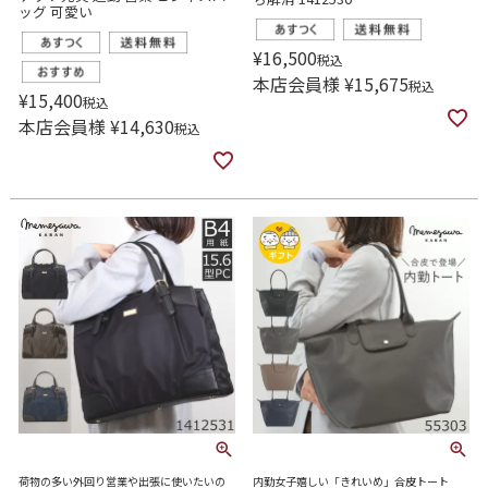
ッグ 可愛い
¥
16,500
税込
本店会員様
¥
15,675
税込
¥
15,400
税込
本店会員様
¥
14,630
税込
荷物の多い外回り営業や出張に使いたいの
内勤女子嬉しい「きれいめ」合皮トート