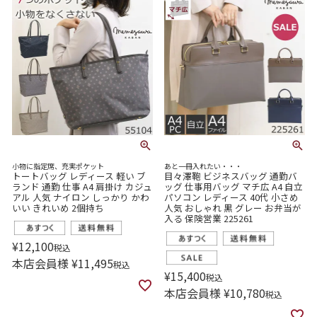
小物に指定席、充実ポケット
あと一冊入れたい・・・
トートバッグ レディース 軽い ブ
目々澤鞄 ビジネスバッグ 通勤バ
ランド 通勤 仕事 A4 肩掛け カジュ
ッグ 仕事用バッグ マチ広 A4 自立
アル 人気 ナイロン しっかり かわ
パソコン レディース 40代 小さめ
いい きれいめ 2個持ち
人気 おしゃれ 黒 グレー お弁当が
入る 保険営業 225261
¥
12,100
税込
本店会員様
¥
11,495
税込
¥
15,400
税込
本店会員様
¥
10,780
税込