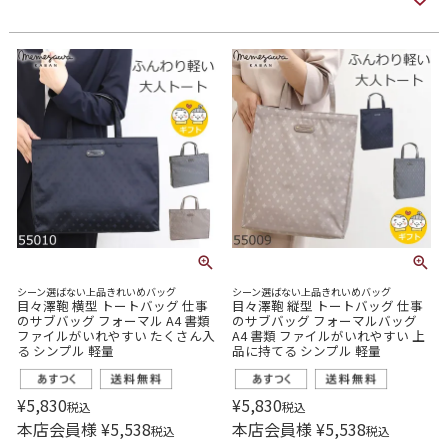
シーン選ばない上品きれいめバッグ
シーン選ばない上品きれいめバッグ
目々澤鞄 横型 トートバッグ 仕事
目々澤鞄 縦型 トートバッグ 仕事
のサブバッグ フォーマル A4 書類
のサブバッグ フォーマルバッグ
ファイルがいれやすい たくさん入
A4 書類 ファイルがいれやすい 上
る シンプル 軽量
品に持てる シンプル 軽量
¥
5,830
¥
5,830
税込
税込
本店会員様
¥
5,538
本店会員様
¥
5,538
税込
税込