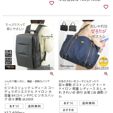
ふんわり軽いのに、機能・収納力バツグ
女性のきれいめコーデにもぴったり
ン！
目々澤鞄 ボストンバッグ トート
ビジネスリュック レディース コー
ナイロン 軽量 レディース おしゃ
デュラポリエステル ナイロン 大
れ きれいめ 旅行 出張 1泊 通勤 ジ
容量 B4 15インチPC ビジネスバッ
ム
グ 目々澤鞄 sk2003l
¥
17,600