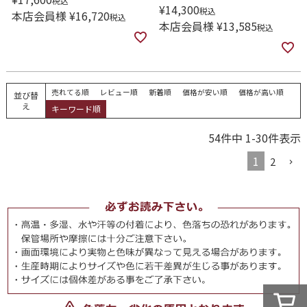
税込
¥
14,300
税込
本店会員様
¥
16,720
税込
本店会員様
¥
13,585
税込
売れてる順
レビュー順
新着順
価格が安い順
価格が高い順
並び替
え
キーワード順
54
件中
1
-
30
件表示
1
2