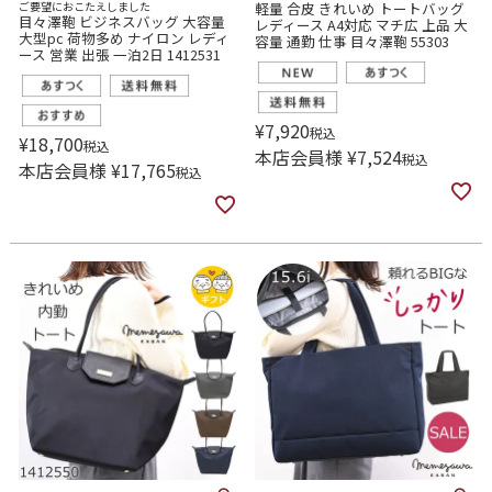
ご要望におこたえしました
軽量 合皮 きれいめ トートバッグ
目々澤鞄 ビジネスバッグ 大容量
レディース A4対応 マチ広 上品 大
大型pc 荷物多め ナイロン レディ
容量 通勤 仕事 目々澤鞄 55303
ース 営業 出張 一泊2日 1412531
¥
7,920
税込
¥
18,700
税込
本店会員様
¥
7,524
税込
本店会員様
¥
17,765
税込