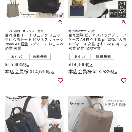
ラクに通勤、オシャレに営業
媚びない女性らしさ
目々澤鞄 トートリュック リュッ
目々澤鞄 ビジネスバッグブリーフ
クになるトート ビジネスリュック
ケース A4 自立する pc 書類が入る
2way A4 軽量 レディース おしゃれ
レディース 女性 きれいめに持てる
通勤 営業
営業 通勤 保険営業
¥
15,400
¥
14,300
税込
税込
本店会員様
¥
14,630
本店会員様
¥
13,585
税込
税込