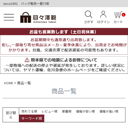
since1951 バッグ販売一筋75年
0
さがす
ログイン
カート
商品一覧
HOME
商品一覧
売れてる順
レビュー順
新着順
価格が安い順
価格が高い順
並び替
え
キーワード順