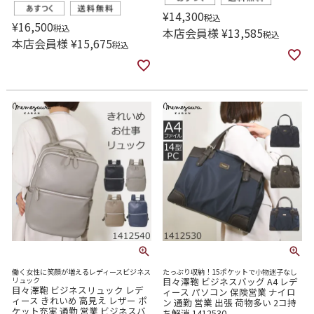
¥
14,300
税込
¥
16,500
税込
本店会員様
¥
13,585
税込
本店会員様
¥
15,675
税込
働く女性に笑顔が増えるレディースビジネス
たっぷり収納！15ポケットで小物迷子なし
リュック
目々澤鞄 ビジネスバッグ A4 レデ
目々澤鞄 ビジネスリュック レデ
ィース パソコン 保険営業 ナイロ
ィース きれいめ 高見え レザー ポ
ン 通勤 営業 出張 荷物多い 2コ持
ケット充実 通勤 営業 ビジネスバ
ち解消 1412530