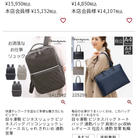
¥
15,950
¥
14,850
税込
税込
本店会員様
¥
15,152
本店会員様
¥
14,107
税込
税込
快適テレワーク生活など多様な働き方にも
毎日の仕事がうまくいくのは、このバッグ
ピッタリ
が支えてくれるから
目々澤鞄 ビジネスリュック ビジ
目々澤鞄 ビジネスバッグ トート
ネスバッグ パソコンリュック レ
バッグ 通勤バッグ 肩掛け pc収納
ディース おしゃれ きれいめ 通勤
レディース 社会人 通勤 営業 転職
営業