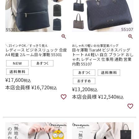
＼15インチOK／すっきり見え
おしゃれで軽いお仕事営業バッグ
レディース ビジネスリュック 合皮
目々澤鞄 TiaraM ビジネスバッグ
A4 軽量 2ルーム目々澤鞄 55301
トート A4 軽い 自立 ブランド おし
ゃれ レディース 仕事用 通勤 営業
内勤 55107
¥
17,600
税込
本店会員様
¥
16,720
税込
¥
13,200
税込
本店会員様
¥
12,540
税込