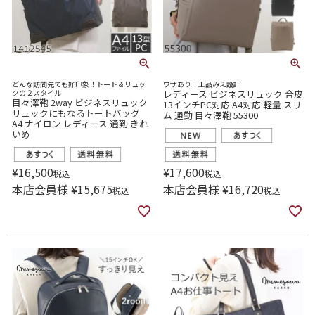
どんな訪問先でも好印象！トート＆リュッ
ワザあり！上品みえ設計
クの２スタイル
レディース ビジネスリュック 合皮
目々澤鞄 2way ビジネスリュック
13インチPC対応 A4対応 軽量 スリ
リュックにもなるトートバッグ
ム 通勤 目々澤鞄 55300
A4 ナイロン レディース 通勤 きれ
いめ
¥
16,500
¥
17,600
税込
税込
本店会員様
¥
15,675
本店会員様
¥
16,720
税込
税込