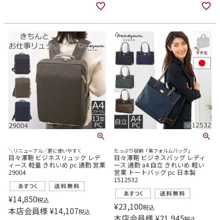
＼リニューアル／更に使いやすく
たっぷり収納「美フォルムバッグ」
目々澤鞄 ビジネスリュック レデ
目々澤鞄 ビジネスバッグ レディ
ィース 軽量 きれいめ pc 通勤 営業
ース 通勤 a4 自立 きれいめ 軽い
29004
営業 トートバッグ pc 日本製
1512532
¥
14,850
税込
¥
23,100
税込
本店会員様
¥
14,107
税込
本店会員様
¥
21,945
税込