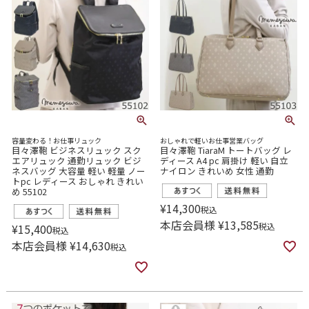
容量変わる！お仕事リュック
おしゃれで軽いお仕事営業バッグ
目々澤鞄 ビジネスリュック スク
目々澤鞄 TiaraM トートバッグ レ
エアリュック 通勤リュック ビジ
ディース A4 pc 肩掛け 軽い 自立
ネスバッグ 大容量 軽い 軽量 ノー
ナイロン きれいめ 女性 通勤
トpc レディース おしゃれ きれい
め 55102
¥
14,300
税込
本店会員様
¥
13,585
税込
¥
15,400
税込
本店会員様
¥
14,630
税込