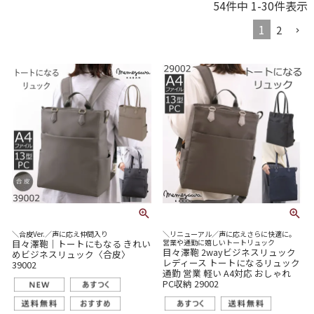
54
件中
1
-
30
件表示
1
2
＼合皮Ver.／声に応え仲間入り
＼リニューアル／声に応えさらに快適に。
目々澤鞄｜トートにもなる きれい
営業や通勤に嬉しいトートリュック
目々澤鞄 2wayビジネスリュック
めビジネスリュック〈合皮〉
レディース トートになるリュック
39002
通勤 営業 軽い A4対応 おしゃれ
PC収納 29002