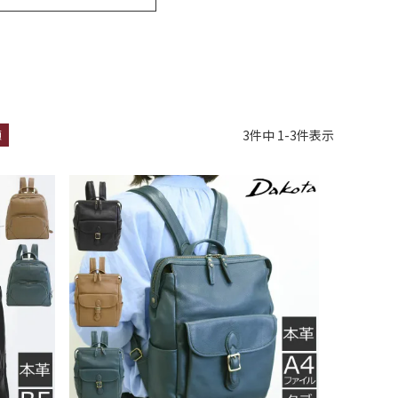
3
件中
1
-
3
件表示
順