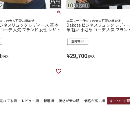
立ての大人可愛い機能派
本革レザー仕立ての大人可愛い機能派
 ビジネスリュック レディース 革 本
Dakota ビジネスリュック レディー
4 コーデ 人気 ブランド 女性 レザー
革 軽い 小さめ コーデ 人気 ブランド
代 リュック 通勤 きれいめ 大人可愛
ザー 40代 30代 リュック 通勤 き
034242
可愛い ダコタ 1034240
0
¥
29,700
税込
税込
売れてる順
レビュー順
新着順
価格が安い順
価格が高い順
キーワード