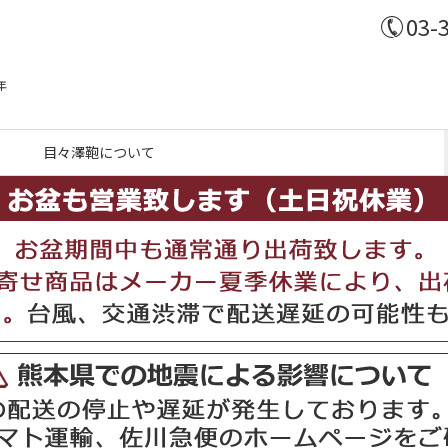
03-
年
目々澤鞄について