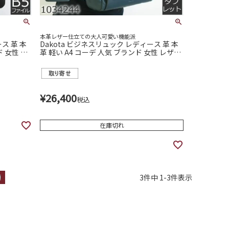
本革レザー仕立ての大人可愛い機能派
ス 革 本
Dakota ビジネスリュック レディース 革 本
 女性 レ
革 軽い A4 コーデ 人気 ブランド 女性 レザー
れいめ 大人
40代 30代 リュック 通勤 きれいめ 大人可愛
い ダコタ 1034244
¥
26,400
税込
在庫切れ
3
件中
1
-
3
件表示
順