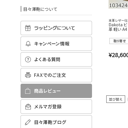
目々澤鞄について
本革レザー仕
Dakota
革 軽い A
40代 30
い ダコタ 1
¥
28,60
並び替え