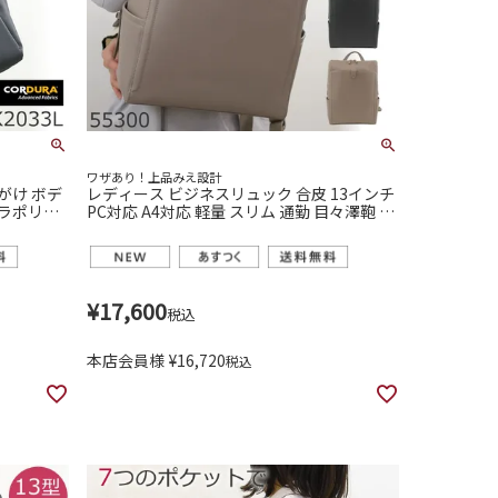
ワザあり！上品みえ設計
がけ ボデ
レディース ビジネスリュック 合皮 13インチ
ュラポリエ
PC対応 A4対応 軽量 スリム 通勤 目々澤鞄 55
々澤鞄 s
300
¥
17,600
税込
本店会員様
¥
16,720
税込