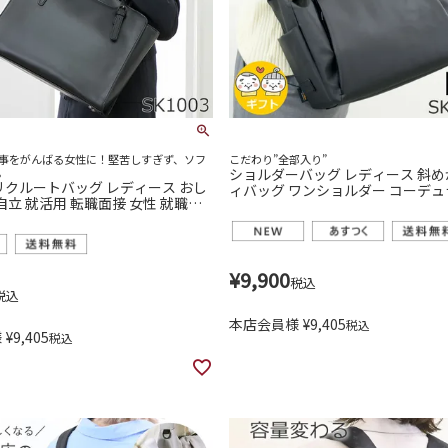
事をがんばる女性に！堅苦しすぎず、ソフ
こだわり”全部入り”
。
ショルダーバッグ レディース 斜め
リクルートバッグ レディース おし
ィバッグ ワンショルダー コーデ
自立 就活用 転職面接 女性 就職後
ステル ナイロン 軽い コーデュラ 目
k2033l
¥
9,900
税込
税込
本店会員様
¥
9,405
税込
様
¥
9,405
税込