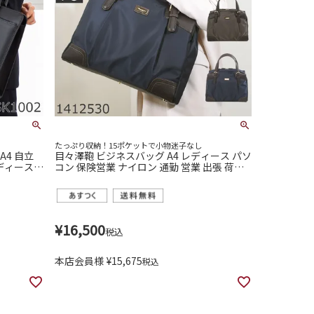
たっぷり収納！15ポケットで小物迷子なし
A4 自立
目々澤鞄 ビジネスバッグ A4 レディース パソ
レディース
コン 保険営業 ナイロン 通勤 営業 出張 荷物
02
多い 2コ持ち解消 1412530
¥
16,500
税込
本店会員様
¥
15,675
税込