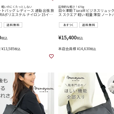
い！軽いのにくたっとしない
圧倒的な軽さ！670g
ートバッグ レディース 通勤 出張 旅
目々澤鞄 TiaraM ビジネスリュッ
URAポリエステル ナイロン 15イン
ス スクエア 軽い 軽量 薄型 ノー
め B4 ポケット充実 目々澤鞄sk202
ビジネスバッグ おしゃれ きれいめ 
55101
0
¥
15,400
税込
税込
様
¥
13,585
本店会員様
¥
14,630
税込
税込