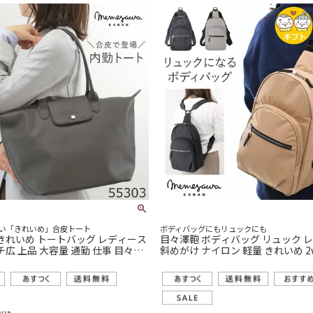
い「きれいめ」合皮トート
ボディバッグにもリュックにも
 きれいめ トートバッグ レディース
目々澤鞄 ボディバッグ リュック レディース
チ広 上品 大容量 通勤 仕事 目々澤
斜めがけ ナイロン 軽量 きれいめ 2way かわ
いい 旅行 N.F 40002