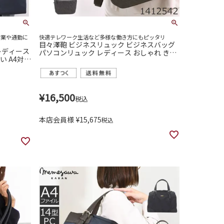
営業や通勤に
快適テレワーク生活など多様な働き方にもピッタリ
目々澤鞄 ビジネスリュック ビジネスバッグ
レディース
パソコンリュック レディース おしゃれ きれ
い A4対応
いめ 通勤 営業
¥
16,500
税込
本店会員様
¥
15,675
税込