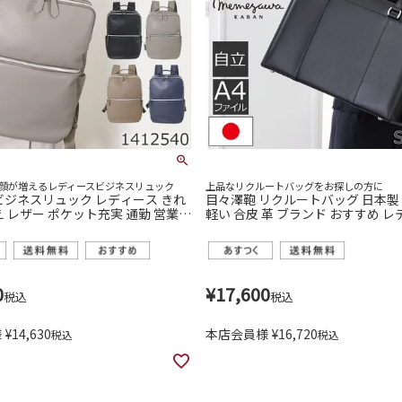
顔が増えるレディースビジネスリュック
上品なリクルートバッグをお探しの方に
ビジネスリュック レディース きれ
目々澤鞄 リクルートバッグ 日本製 
え レザー ポケット充実 通勤 営業
軽い 合皮 革 ブランド おすすめ 
ッグ 可愛い
女性 就活 就職活動 面接 通勤 sk10
0
¥
17,600
税込
税込
様
¥
14,630
本店会員様
¥
16,720
税込
税込