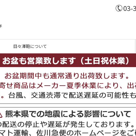
03-
年
目々澤鞄について