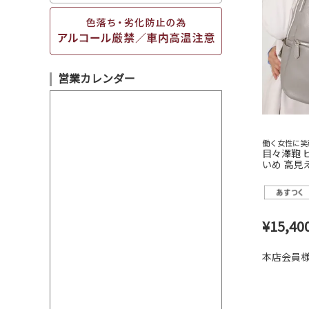
営業カレンダー
働く女性に笑
目々澤鞄 
いめ 高見
ビジネスバ
¥
15,40
本店会員