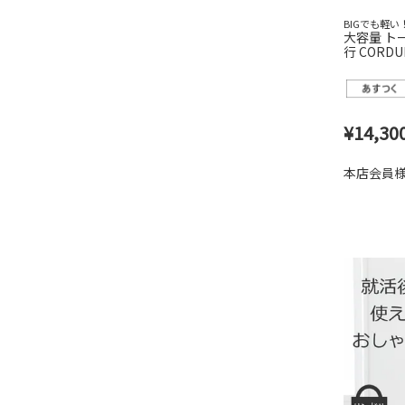
BIGでも軽
大容量 ト
行 CORD
チpc 大き
2l
¥
14,30
本店会員