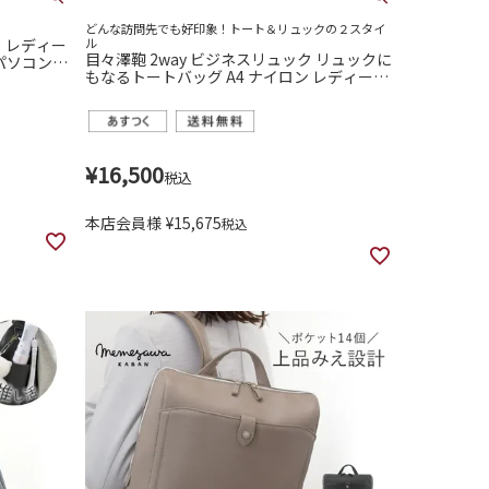
どんな訪問先でも好印象！トート＆リュックの２スタイ
ク レディー
ル
目々澤鞄 2way ビジネスリュック リュックに
トパソコン
もなるトートバッグ A4 ナイロン レディース
通勤 営業
通勤 きれいめ
¥
16,500
税込
本店会員様
¥
15,675
税込