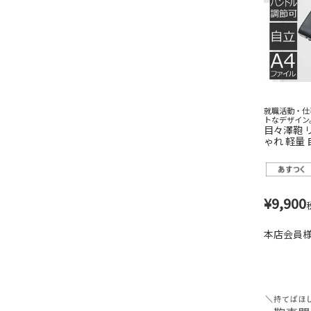
就職活動・仕
トなデザイン
目々澤鞄 
ゃれ 軽量 
も使える
¥
9,900
本店会員