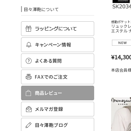
目々澤鞄について
感動ポケット
リュックレ
エステル ナ
¥
14,30
本店会員