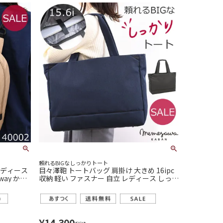
頼れるBIGなしっかりトート
目々澤鞄 トートバッグ 肩掛け 大きめ 16ipc
収納 軽い ファスナー 自立 レディース しっか
り かわいい
¥
14,300