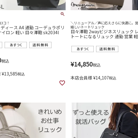
13コ！
＼リニューアル／声に応えさらに快適に。
ディース A4 通勤 コーデュラポリ
嬉しいトートリュック
目々澤鞄 2wayビジネスリュック 
イロン 軽い 目々澤鞄 sk2034l
トートになるリュック 通勤 営業 軽
おしゃれ PC収納 29002
0
税込
¥
14,850
税込
様
¥
13,585
税込
本店会員様
¥
14,107
税込