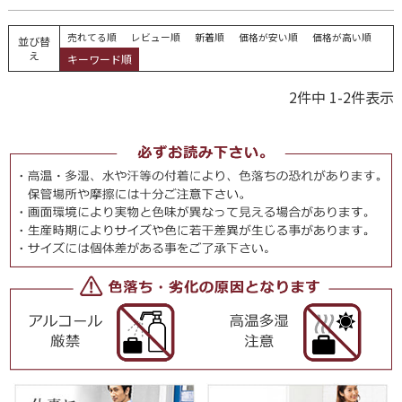
売れてる順
レビュー順
新着順
価格が安い順
価格が高い順
並び替
え
キーワード順
2
件中
1
-
2
件表示