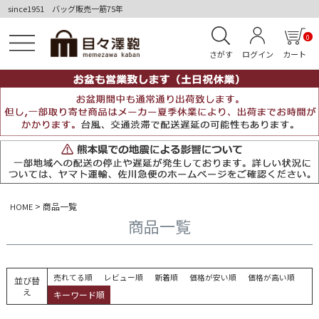
since1951 バッグ販売一筋75年
0
さがす
ログイン
カート
商品一覧
HOME
商品一覧
売れてる順
レビュー順
新着順
価格が安い順
価格が高い順
並び替
え
キーワード順