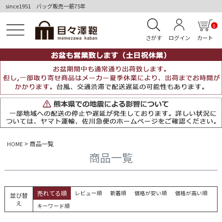
since1951 バッグ販売一筋75年
0
さがす
ログイン
カート
商品一覧
HOME
商品一覧
売れてる順
レビュー順
新着順
価格が安い順
価格が高い順
並び替
え
キーワード順