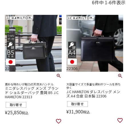
6
件中
1
-
6
件表示
素朴な味わいが魅力の天然木ハンドル
大容量サイズで多量な資料やツールを持ち
ミニダレスバッグ メンズ ブラン
歩く
J.C HAMILTON ダレスバッグ メン
ド ショルダーバッグ 豊岡 B5 J.C
ズ A4 合皮 日本製 22306
HAMILTON 22313
¥
31,900
¥
25,850
税込
税込