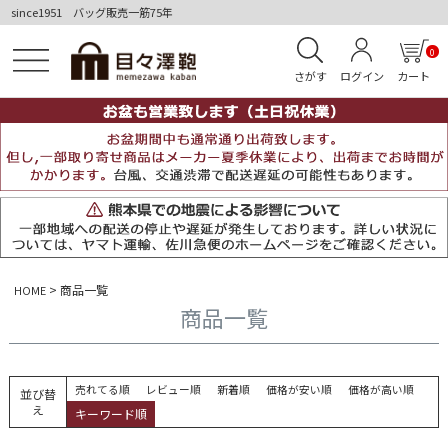
since1951 バッグ販売一筋75年
0
さがす
ログイン
カート
商品一覧
HOME
商品一覧
売れてる順
レビュー順
新着順
価格が安い順
価格が高い順
並び替
え
キーワード順