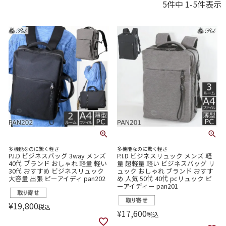
5
件中
1
-
5
件表示
多機能なのに驚く軽さ
多機能なのに驚く軽さ
P.I.D ビジネスバッグ 3way メンズ
P.I.D ビジネスリュック メンズ 軽
40代 ブランド おしゃれ 軽量 軽い
量 超軽量 軽い ビジネスバッグ リ
30代 おすすめ ビジネスリュック
ュック おしゃれ ブランド おすす
大容量 出張 ピーアイディ pan202
め 人気 50代 40代 pcリュック ピ
ーアイディー pan201
¥
19,800
税込
¥
17,600
税込