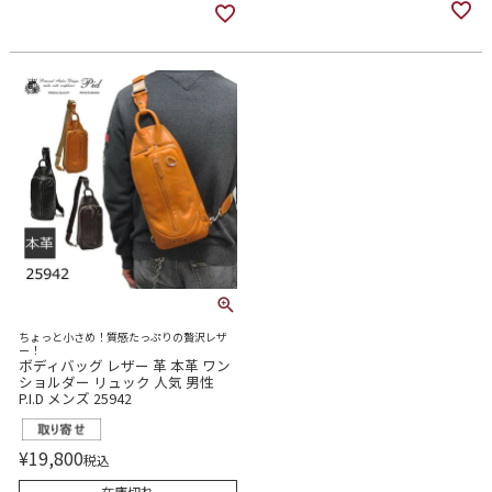
ちょっと小さめ！質感たっぷりの贅沢レザ
ー！
ボディバッグ レザー 革 本革 ワン
ショルダー リュック 人気 男性
P.I.D メンズ 25942
¥
19,800
税込
在庫切れ