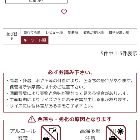
売れてる順
レビュー順
新着順
価格が安い順
価格が高い順
並び替
え
キーワード順
5
件中
1
-
5
件表示