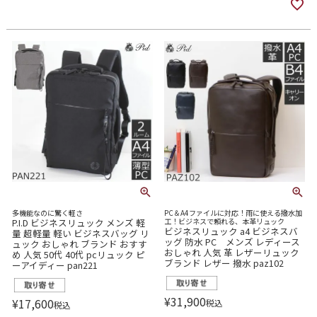
多機能なのに驚く軽さ
PC＆A4ファイルに対応！雨に使える撥水加
P.I.D ビジネスリュック メンズ 軽
工！ビジネスで頼れる、本革リュック
ビジネスリュック a4 ビジネスバ
量 超軽量 軽い ビジネスバッグ リ
ッグ 防水 PC メンズ レディース
ュック おしゃれ ブランド おすす
おしゃれ 人気 革 レザーリュック
め 人気 50代 40代 pcリュック ピ
ブランド レザー 撥水 paz102
ーアイディー pan221
¥
31,900
¥
17,600
税込
税込