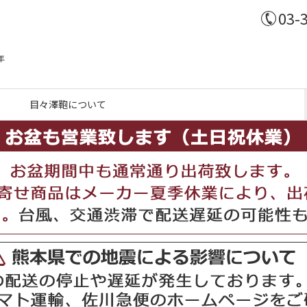
03-
年
目々澤鞄について