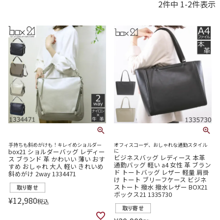
2
件中
1
-
2
件表示
手持ちも斜めがけも！キレイめショルダー
オフィスコーデ、おしゃれな通勤スタイル
box21 ショルダーバッグ レディー
に
ビジネスバッグ レディース 本革
ス ブランド 革 かわいい 薄い おす
通勤バッグ 軽い a4 女性 革 ブラン
すめ おしゃれ 大人 軽い きれいめ
ド トートバッグ レザー 軽量 肩掛
斜めがけ 2way 1334471
け トート ブリーフケース ビジネ
ストート 撥水 撥水レザー BOX21
ボックス21 1335730
¥
12,980
税込