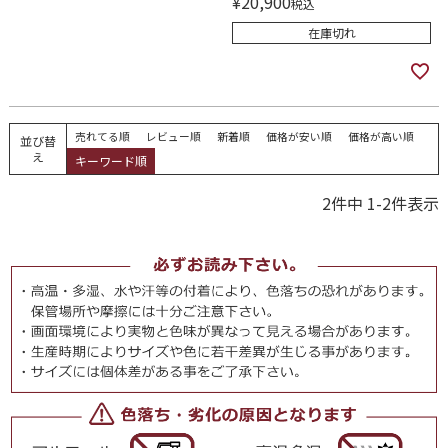
¥
20,900
税込
在庫切れ
売れてる順
レビュー順
新着順
価格が安い順
価格が高い順
並び替
え
キーワード順
2
件中
1
-
2
件表示