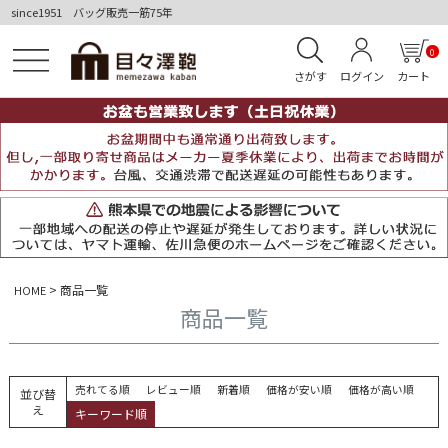
since1951 バッグ販売一筋75年
0
さがす
ログイン
カート
商品一覧
HOME
商品一覧
売れてる順
レビュー順
新着順
価格が安い順
価格が高い順
並び替
え
キーワード順