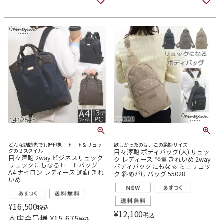
どんな訪問先でも好印象！トート＆リュッ
欲しかったのは、この絶妙サイズ
クの２スタイル
目々澤鞄 ボディバッグ(大) リュッ
目々澤鞄 2way ビジネスリュック
ク レディース 軽量 きれいめ 2way
リュックにもなるトートバッグ
ボディバッグにもなる ミニリュッ
A4 ナイロン レディース 通勤 きれ
ク 斜めがけバッグ 55028
いめ
¥
16,500
税込
¥
12,100
税込
本店会員様
¥
15,675
税込