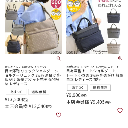
かんたんに、肩かけ＆リュックに
可愛いのにしっかり入る2wayミニトート
目々澤鞄 リュックショルダー シ
目々澤鞄 トートショルダー ミニ
ョルダーリュック 2way 肩掛け 斜
トート 小さめ 2way 斜めがけ 軽量
めがけ 軽量 ポケット充実 荷物多
自立 レディース 旅行
め レディース
¥
9,900
税込
¥
13,200
税込
本店会員様
¥
9,405
税込
本店会員様
¥
12,540
税込