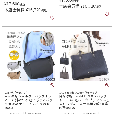
税込
¥
17,600
税込
本店会員様
¥
16,720
税込
本店会員様
¥
16,720
税込
こだわり”全部入り”
おしゃれで軽いお仕事営業バッグ
目々澤鞄 ショルダーバッグ レデ
目々澤鞄 TiaraM ビジネスバッグ
ィース 斜めがけ 軽い ボディバッ
トート A4 軽い 自立 ブランド おし
グ 大きめ ナイロン おしゃれ N.F
ゃれ レディース 仕事用 通勤 営業
40003
内勤 55107