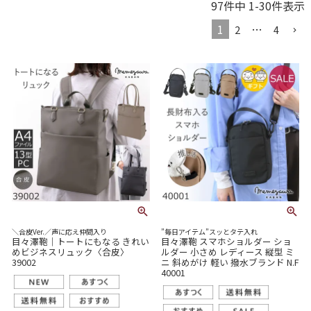
97
件中
1
-
30
件表示
1
…
2
4
＼合皮Ver.／声に応え仲間入り
”毎日アイテム”スッとタテ入れ
目々澤鞄｜トートにもなる きれい
目々澤鞄 スマホショルダー ショ
めビジネスリュック〈合皮〉
ルダー 小さめ レディース 縦型 ミ
39002
ニ 斜めがけ 軽い 撥水ブランド N.F
40001