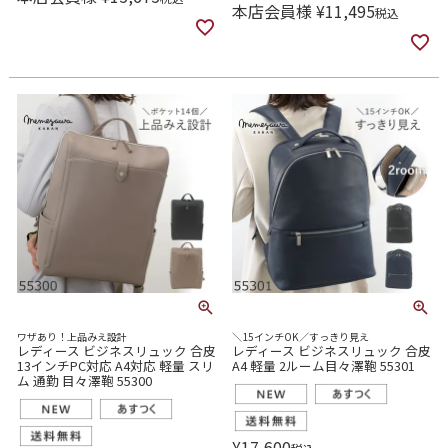
本店会員様
¥
11,495
税込
ワザあり！上品みえ設計
＼15インチOK／すっきり見え
レディース ビジネスリュック 合皮
レディース ビジネスリュック 合皮
13インチPC対応 A4対応 軽量 スリ
A4 軽量 2ルーム目々澤鞄 55301
ム 通勤 目々澤鞄 55300
¥
17,600