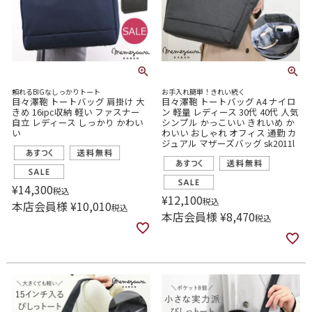
頼れるBIGなしっかりトート
お手入れ簡単！きれい続く
目々澤鞄 トートバッグ 肩掛け 大
目々澤鞄 トートバッグ A4 ナイロ
きめ 16ipc収納 軽い ファスナー
ン 軽量 レディース 30代 40代 人気
自立 レディース しっかり かわい
シンプル かっこいい きれいめ か
い
わいい おしゃれ オフィス 通勤 カ
ジュアル マザーズバッグ sk2011l
¥
14,300
税込
¥
12,100
税込
本店会員様
¥
10,010
税込
本店会員様
¥
8,470
税込