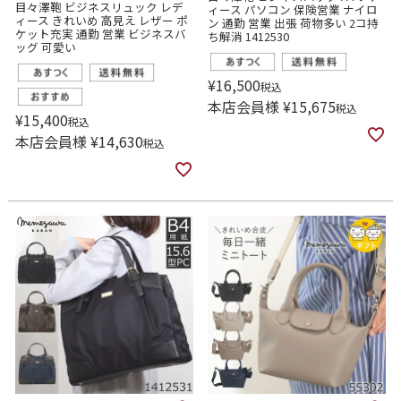
目々澤鞄 ビジネスリュック レデ
ィース パソコン 保険営業 ナイロ
ィース きれいめ 高見え レザー ポ
ン 通勤 営業 出張 荷物多い 2コ持
ケット充実 通勤 営業 ビジネスバ
ち解消 1412530
ッグ 可愛い
¥
16,500
税込
本店会員様
¥
15,675
税込
¥
15,400
税込
本店会員様
¥
14,630
税込