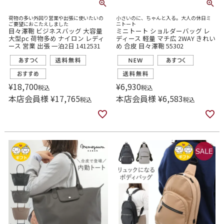
荷物の多い外回り営業や出張に使いたいの
小さいのに、ちゃんと入る。大人の休日ミ
ご要望におこたえしました
ニトート
目々澤鞄 ビジネスバッグ 大容量
ミニトート ショルダーバッグ レ
大型pc 荷物多め ナイロン レディ
ディース 軽量 マチ広 2WAY きれい
ース 営業 出張 一泊2日 1412531
め 合皮 目々澤鞄 55302
¥
18,700
¥
6,930
税込
税込
本店会員様
¥
17,765
本店会員様
¥
6,583
税込
税込