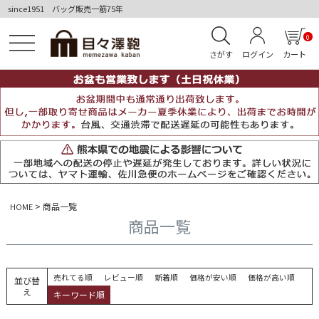
since1951 バッグ販売一筋75年
0
さがす
ログイン
カート
商品一覧
HOME
商品一覧
売れてる順
レビュー順
新着順
価格が安い順
価格が高い順
並び替
え
キーワード順