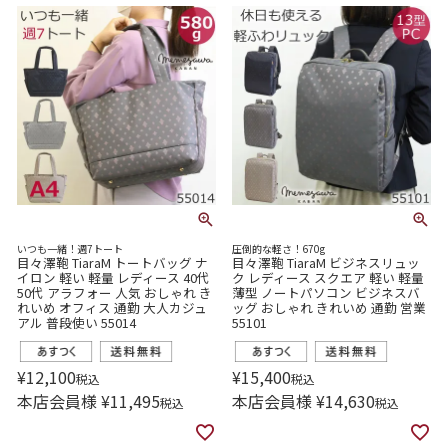
いつも一緒！週7トート
圧倒的な軽さ！670g
目々澤鞄 TiaraM トートバッグ ナ
目々澤鞄 TiaraM ビジネスリュッ
イロン 軽い 軽量 レディース 40代
ク レディース スクエア 軽い 軽量
50代 アラフォー 人気 おしゃれ き
薄型 ノートパソコン ビジネスバ
れいめ オフィス 通勤 大人カジュ
ッグ おしゃれ きれいめ 通勤 営業
アル 普段使い 55014
55101
¥
12,100
¥
15,400
税込
税込
本店会員様
¥
11,495
本店会員様
¥
14,630
税込
税込