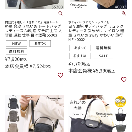
内勤女子嬉しい「きれいめ」合皮トート
ボディバッグにもリュックにも
軽量 合皮 きれいめ トートバッグ
目々澤鞄 ボディバッグ リュック
レディース A4対応 マチ広 上品 大
レディース 斜めがけ ナイロン 軽
容量 通勤 仕事 目々澤鞄 55303
量 きれいめ 2way かわいい 旅行
N.F 40002
¥
7,920
税込
¥
7,700
税込
本店会員様
¥
7,524
税込
本店会員様
¥
5,390
税込