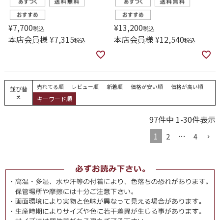
¥
7,700
¥
13,200
税込
税込
本店会員様
¥
7,315
本店会員様
¥
12,540
税込
税込
売れてる順
レビュー順
新着順
価格が安い順
価格が高い順
並び替
え
キーワード順
97
件中
1
-
30
件表示
1
…
2
4