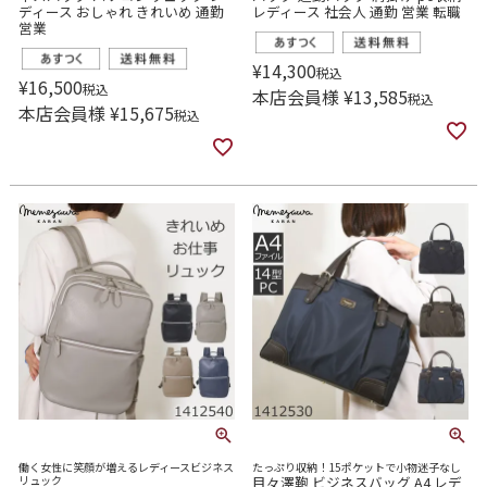
ディース おしゃれ きれいめ 通勤
レディース 社会人 通勤 営業 転職
営業
¥
14,300
税込
¥
16,500
税込
本店会員様
¥
13,585
税込
本店会員様
¥
15,675
税込
働く女性に笑顔が増えるレディースビジネス
たっぷり収納！15ポケットで小物迷子なし
リュック
目々澤鞄 ビジネスバッグ A4 レデ