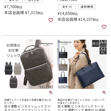
¥
7,700
税込
本店会員様
¥
7,315
¥
14,850
税込
税込
本店会員様
¥
14,107
税込
快適テレワーク生活など多様な働き方にも
毎日の仕事がうまくいくのは、このバッグ
ピッタリ
が支えてくれるから
目々澤鞄 ビジネスリュック ビジ
目々澤鞄 ビジネスバッグ トート
ネスバッグ パソコンリュック レ
バッグ 通勤バッグ 肩掛け pc収納