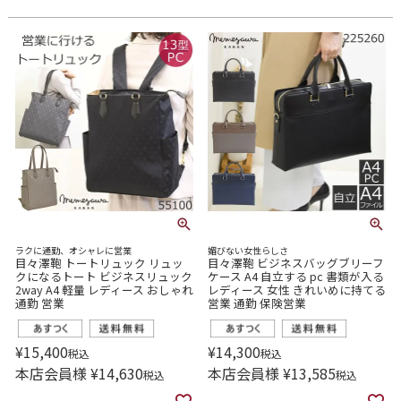
ラクに通勤、オシャレに営業
媚びない女性らしさ
目々澤鞄 トートリュック リュッ
目々澤鞄 ビジネスバッグブリーフ
クになるトート ビジネスリュック
ケース A4 自立する pc 書類が入る
2way A4 軽量 レディース おしゃれ
レディース 女性 きれいめに持てる
通勤 営業
営業 通勤 保険営業
¥
15,400
¥
14,300
税込
税込
本店会員様
¥
14,630
本店会員様
¥
13,585
税込
税込