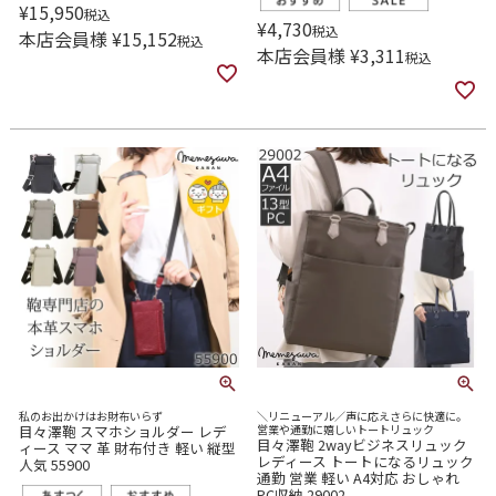
¥
15,950
税込
¥
4,730
税込
本店会員様
¥
15,152
税込
本店会員様
¥
3,311
税込
私のお出かけはお財布いらず
＼リニューアル／声に応えさらに快適に。
目々澤鞄 スマホショルダー レデ
営業や通勤に嬉しいトートリュック
目々澤鞄 2wayビジネスリュック
ィース ママ 革 財布付き 軽い 縦型
レディース トートになるリュック
人気 55900
通勤 営業 軽い A4対応 おしゃれ
PC収納 29002