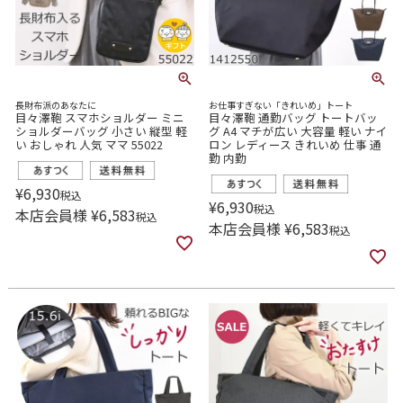
長財布派のあなたに
お仕事すぎない「きれいめ」トート
目々澤鞄 スマホショルダー ミニ
目々澤鞄 通勤バッグ トートバッ
ショルダーバッグ 小さい 縦型 軽
グ A4 マチが広い 大容量 軽い ナイ
い おしゃれ 人気 ママ 55022
ロン レディース きれいめ 仕事 通
勤 内勤
¥
6,930
税込
¥
6,930
税込
本店会員様
¥
6,583
税込
本店会員様
¥
6,583
税込