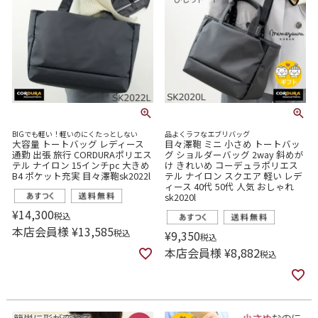
BIGでも軽い！軽いのにくたっとしない
品よくラフなエブリバッグ
大容量 トートバッグ レディース
目々澤鞄 ミニ 小さめ トートバッ
通勤 出張 旅行 CORDURAポリエス
グ ショルダーバッグ 2way 斜めが
テル ナイロン 15インチpc 大きめ
け きれいめ コーデュラポリエス
B4 ポケット充実 目々澤鞄sk2022l
テル ナイロン スクエア 軽い レデ
ィース 40代 50代 人気 おしゃれ
sk2020l
¥
14,300
税込
本店会員様
¥
13,585
税込
¥
9,350
税込
本店会員様
¥
8,882
税込