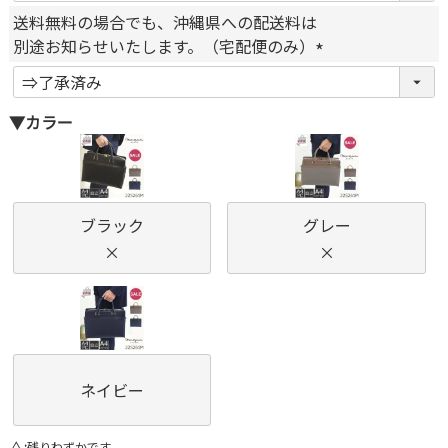
必
送料無料の場合でも、沖縄県への配送料は
須
別途お知らせいたします。（宅配便のみ）
)
(
必
▼カラー
須
)
ブラック
グレー
×
×
ネイビー
△
残りわずかです。