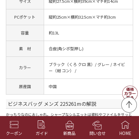
サイズ
縦約27.5cm×横約39cm×マチ約14cm
PCポケット
縦約25cm×横約32.5cm×マチ約3cm
容量
約13L
素 材
合皮(角シボ型押し)
ブラック（くろ クロ 黒）/ グレー / ネイビ
カラー
ー（紺 コン） /
原産国
中国
ビジネスバッグ メンズ 225261mの解説
かっちりなのにおしゃれ。シャープなシルエットは資料やファイルをサッと
出せる余裕を与えてくれる。改まった仕事モードに相応しい、凛とした佇ま
い、そんなビジネスバッグです。
自立：底鋲付きで置いても安定感があります。
クーポン
ガイド
新商品
問い合せ
HOME
ノートPCポケット：13インチ程度(縦25×横32.5×マチ3cm)のノートPC収