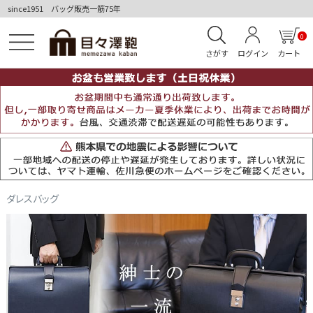
since1951 バッグ販売一筋75年
0
さがす
ログイン
カート
ダレスバッグ