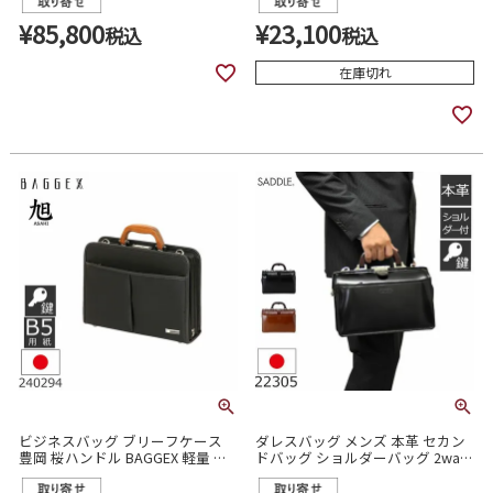
¥
85,800
¥
23,100
税込
税込
在庫切れ
ビジネスバッグ ブリーフケース
ダレスバッグ メンズ 本革 セカン
豊岡 桜ハンドル BAGGEX 軽量 木
ドバッグ ショルダーバッグ 2way
手 ナイロン メンズ 240294
ミニダレス 斜めがけ 日本製 サド
ル SADDLE 22305