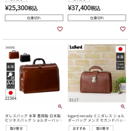
¥
25,300
¥
37,400
税込
税込
在庫切れ
在庫切れ
ダレスバッグ 本革 豊岡製 日本製
lugard nevada ミニダレス ショル
ビジネスバッグ ショルダーバッグ
ダーバッグ メンズ セカンドバッ
2way SADDLE サドル メンズ
グ 日本製 ブランド カジュアル シ
22304
ンプル 本革 5117