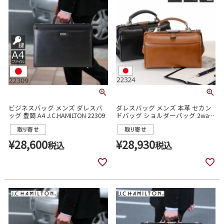
ビジネスバッグ メンズ ダレスバ
ダレスバッグ メンズ 本革 セカン
ッグ 豊岡 A4 J.C.HAMILTON 22309
ドバッグ ショルダーバッグ 2way
ミニダレス 斜めがけ 日本製 豊岡
製 サドル SADDLE 22324
¥
28,600
¥
28,930
税込
税込