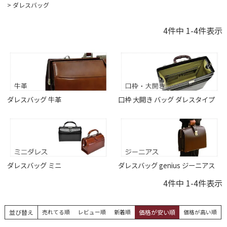
ダレスバッグ
4
件中
1
-
4
件表示
ダレスバッグ 牛革
口枠 大開き バッグ ダレスタイプ
ダレスバッグ ミニ
ダレスバッグ genius ジーニアス
4
件中
1
-
4
件表示
並び替え
売れてる順
レビュー順
新着順
価格が安い順
価格が高い順