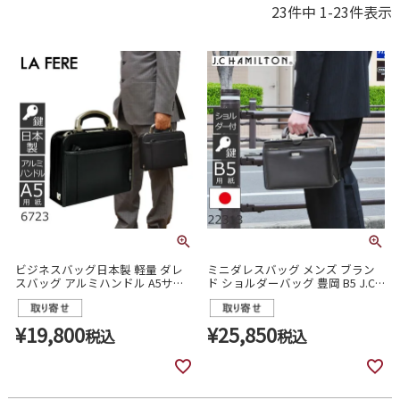
23
件中
1
-
23
件表示
ビジネスバッグ日本製 軽量 ダレ
ミニダレスバッグ メンズ ブラン
スバッグ アルミハンドル A5サイ
ド ショルダーバッグ 豊岡 B5 J.C
ズ メンズ 6723
HAMILTON 22313
¥
19,800
¥
25,850
税込
税込