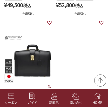
¥
49,500
¥
52,800
税込
税込
在庫切れ
在庫切れ
ダレスバッグ 本革 ビジネス 仕事
男性 牛革 黒 日本製 口枠 高級 P.I.D
pid メンズ 25962
クーポン
ガイド
新商品
問い合せ
HOME