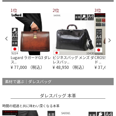
1位
2位
3位
ダレス
Lugard ラガードG3 ダレ
ビジネスバッグ メンズ ダ
CROSSRO
ス...
レスバッ...
ド ...
）
¥
77,000
（税込）
¥
48,950
（税込）
¥
37,400
（
素材で選ぶ｜ダレスバッグ
ダレスバッグ 本革
時間の経過と共に味わい深くなる本革