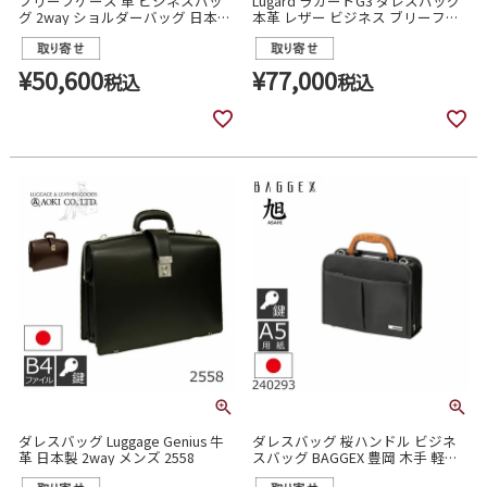
ブリーフケース 革 ビジネスバッ
Lugard ラガードG3 ダレスバッグ
グ 2way ショルダーバッグ 日本製
本革 レザー ビジネス ブリーフケ
豊岡 a4 天然木ハンドル SADDLE
ース 牛革 メンズ 5224
サドル 22303
¥
50,600
¥
77,000
税込
税込
ダレスバッグ Luggage Genius 牛
ダレスバッグ 桜ハンドル ビジネ
革 日本製 2way メンズ 2558
スバッグ BAGGEX 豊岡 木手 軽量
ナイロン メンズ 240293