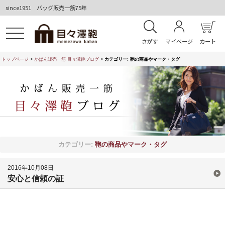
since1951 バッグ販売一筋75年
さがす
マイページ
カート
トップページ
>
かばん販売一筋 目々澤鞄ブログ
>
カテゴリー:
鞄の商品やマーク・タグ
カテゴリー:
鞄の商品やマーク・タグ
2016年10月08日
安心と信頼の証