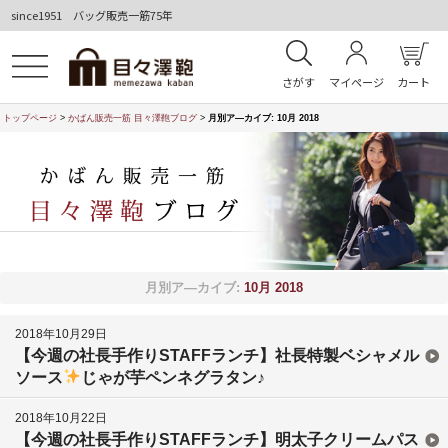
since1951 バッグ販売一筋75年
さがす
マイページ
カート
トップページ
>
かばん販売一筋 目々澤鞄ブログ
>
月別ア―カイブ:
10月 2018
月別ア―カイブ:
10月 2018
2018年10月29日
【今週の社長手作りSTAFFランチ】社長特製ベシャメル
ソース
じゃが芋ペンネグラタン♪
2018年10月22日
【今週の社長手作りSTAFFランチ】明太子クリームパス