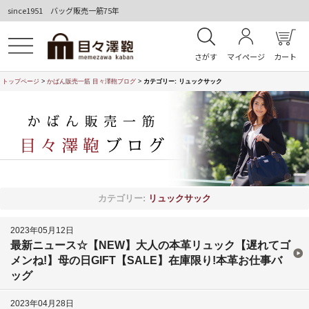
since1951 バッグ販売一筋75年
さがす
マイページ
カート
トップページ
>
かばん販売一筋 目々澤鞄ブログ
>
カテゴリー:
リュックサック
カテゴリー:
リュックサック
2023年05月12日
最新ニュース☆【NEW】大人の本革リュック【遅れてゴ
メンね!】母の日GIFT【SALE】在庫限り!本革お仕事バ
ッグ
2023年04月28日