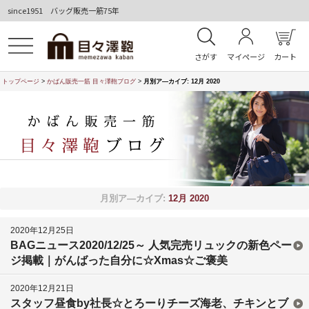
since1951 バッグ販売一筋75年
さがす
マイページ
カート
トップページ
>
かばん販売一筋 目々澤鞄ブログ
>
月別ア―カイブ:
12月 2020
月別ア―カイブ:
12月 2020
2020年12月25日
BAGニュース2020/12/25～ 人気完売リュックの新色ペー
ジ掲載｜がんばった自分に☆Xmas☆ご褒美
2020年12月21日
スタッフ昼食by社長☆とろーりチーズ海老、チキンとブ