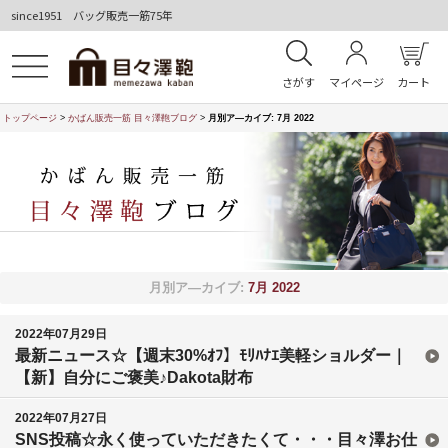
since1951 バッグ販売一筋75年
さがす
マイページ
カート
トップページ
>
かばん販売一筋 目々澤鞄ブログ
>
月別ア―カイブ:
7月 2022
月別ア―カイブ:
7月 2022
2022年07月29日
最新ニュース☆【週末30%ｵﾌ】ﾓﾘﾊﾅｴ美軽ショルダー｜
【新】自分にご褒美♪Dakota財布
2022年07月27日
SNS投稿☆永く使っていただきたくて・・・目々澤お仕