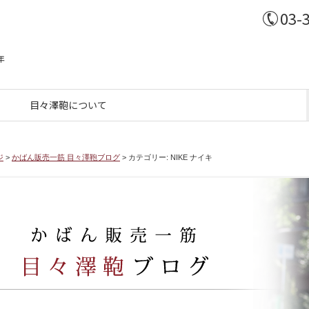
03-
年
目々澤鞄について
ジ
>
かばん販売一筋 目々澤鞄ブログ
>
カテゴリー:
NIKE ナイキ