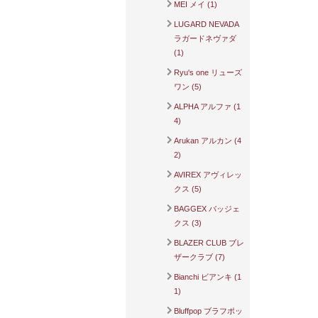
MEI メイ (1)
LUGARD NEVADA
ラガードネヴァダ
(1)
Ryu's one リューズ
ワン (5)
ALPHA アルファ (1
4)
Arukan アルカン (4
2)
AVIREX アヴィレッ
クス (5)
BAGGEX バッジェ
クス (3)
BLAZER CLUB ブレ
ザークラブ (7)
Bianchi ビアンキ (1
1)
Bluffpop ブラフポッ