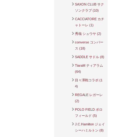
SAXON CLUB サク
ソンクラブ (10)
CACCIATORE カチ
ャトーレ (1)
秀哉 シュウヤ (2)
converse コンバー
ス (18)
SADDLE サドル (8)
TiaraM ティアラム
(64)
目々澤鞄コラボ (1
4)
REGALE レガーレ
(2)
POLO FIELD ポロ
フィールド (5)
J.C.Hamilton ジェイ
シーハミルトン (8)