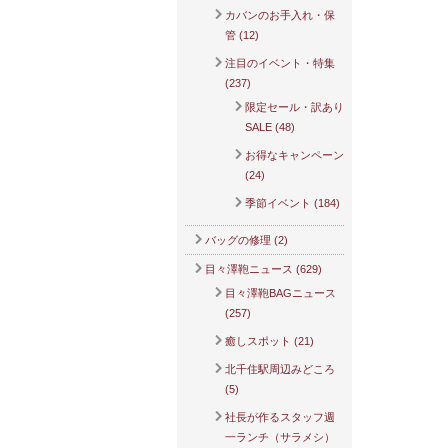
カバンのお手入れ・保
管 (12)
注目のイベント・特集
(237)
限定セール・訳あり
SALE (48)
お得なキャンペーン
(24)
季節イベント (184)
バッグの修理 (2)
目々澤鞄ニュース (629)
目々澤鞄BAGニュース
(257)
癒しスポット (21)
北千住駅周辺みどころ
(5)
社長が作るスタッフ週
一ランチ（サラメシ）