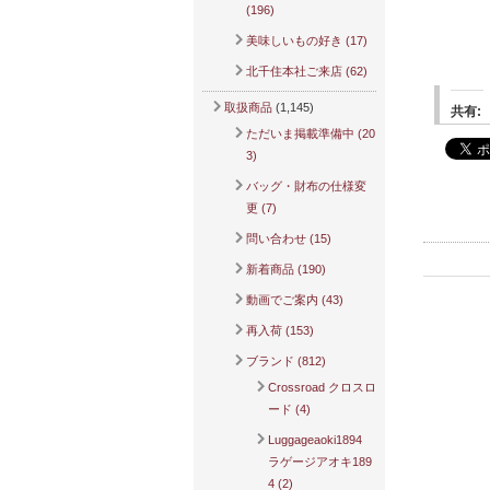
(196)
美味しいもの好き (17)
北千住本社ご来店 (62)
取扱商品
(1,145)
共有:
ただいま掲載準備中 (20
3)
バッグ・財布の仕様変
更 (7)
問い合わせ (15)
新着商品 (190)
動画でご案内 (43)
再入荷 (153)
ブランド (812)
Crossroad クロスロ
ード (4)
Luggageaoki1894
ラゲージアオキ189
4 (2)