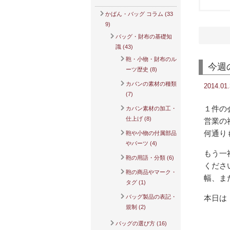
かばん・バッグ コラム (33
9)
バッグ・財布の基礎知
識 (43)
鞄・小物・財布のル
今週
ーツ歴史 (8)
カバンの素材の種類
2014.01
(7)
１件の
カバン素材の加工・
仕上げ (8)
営業の
何通り
鞄や小物の付属部品
やパーツ (4)
もう一
鞄の用語・分類 (6)
くださ
鞄の商品やマーク・
幅、ま
タグ (1)
バッグ製品の表記・
本日は
規制 (2)
バッグの選び方 (16)