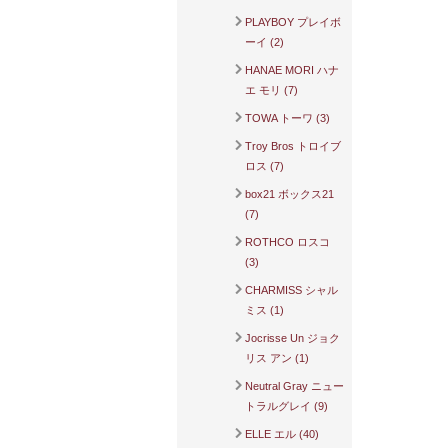
PLAYBOY プレイボ
ーイ (2)
HANAE MORI ハナ
エ モリ (7)
TOWA トーワ (3)
Troy Bros トロイブ
ロス (7)
box21 ボックス21
(7)
ROTHCO ロスコ
(3)
CHARMISS シャル
ミス (1)
Jocrisse Un ジョク
リス アン (1)
Neutral Gray ニュー
トラルグレイ (9)
ELLE エル (40)