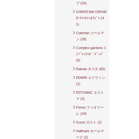
プ (24)
CHRISTIAN ORIVIE
R ｸﾘｽﾁｬﾝｵﾘﾋﾞｴ (4
1)
Coleman コールマ
ン (30)
Complex-gardens ｺ
ﾝﾌﾟﾚｯｸｽｶﾞｰﾃﾞﾝｽﾞ
(6)
Dakota ダコタ (65)
EDWIN エドウィン
(1)
ESTOMAC エスト
マ (2)
Fiorire フィオリー
レ (24)
Gusto ガスト (2)
Hallmark ホールマ
ーク (2)