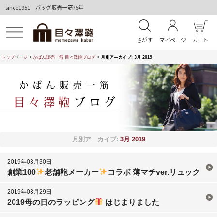
since1951 バッグ販売一筋75年
さがす
マイページ
カート
トップページ
>
かばん販売一筋 目々澤鞄ブログ
>
月別ア―カイブ:
3月 2019
月別ア―カイブ:
3月 2019
2019年03月30日
創業100
老舗鞄メーカー
コラボ 薄マチver.リュック
2019年03月29日
2019母の日のラッピング
はじまりました