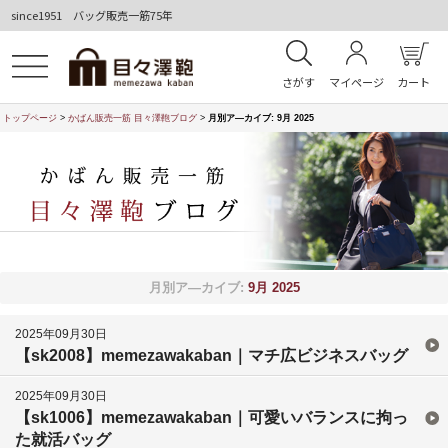
since1951 バッグ販売一筋75年
さがす
マイページ
カート
トップページ
>
かばん販売一筋 目々澤鞄ブログ
>
月別ア―カイブ:
9月 2025
月別ア―カイブ:
9月 2025
2025年09月30日
【sk2008】memezawakaban｜マチ広ビジネスバッグ
2025年09月30日
【sk1006】memezawakaban｜可愛いバランスに拘っ
た就活バッグ